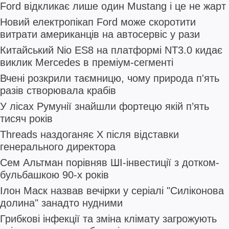
Ford відкликає лише один Mustang і це не жарт
Новий електропікап Ford може скоротити
витрати американців на автосервіс у рази
Китайський Nio ES8 на платформі NT3.0 кидає
виклик Mercedes в преміум-сегменті
Вчені розкрили таємницю, чому природа п'ять
разів створювала крабів
У лісах Румунії знайшли фортецю якій п’ять
тисяч років
Threads наздоганяє X після відставки
генерального директора
Сем Альтман порівняв ШІ-інвестиції з дотком-
бульбашкою 90-х років
Ілон Маск назвав вечірки у серіалі "Силіконова
долина" занадто нудними
Грибкові інфекції та зміна клімату загрожують