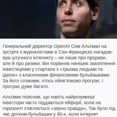
Генеральний директор OpenAI Сем Альтман на
зустрічі з журналістами в Сан-Франциско нагадав:
ера штучного інтелекту – не лише про прориви,
але й про ризики. Він порівняв нинішнє захоплення
інвестиціями у стартапи з «трьома людьми та
ідеєю» з класичними фінансовими бульбашками.
За його словами, хтось обов’язково програє, і
програє дуже багато.
Альтман пояснив, що навіть найрозумніші
інвестори часто піддаються ейфорії, коли на
горизонті з’являється «зерно правди». Так було під
час дотком-бульбашки у 90-х, коли інтернет