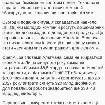
вважався безмежним золотим полем. Технологія
справді змінила світ, але тисячі компаній
збанкрутували, залишивши інвесторів ні з чим.
Сьогодні подібна ситуація складається навколо
ШІ. Оцінки молодих компаній ростуть до захмарних
рівнів, іноді без жодного доведеного продукту. «Це
нераціонально», – підкреслив Альтман. Водночас
він визнав: загалом інвестиції в цю сферу можуть
стати «великим чистим виграшем» для економіки.
OpenAI, за словами Альтмана, сама не збирається
економити. Лише минулого року компанія
витратила близько $8,5 млрд на навчання моделей
та зарплати, а підтримка ChatGPT обходиться у
$700 тисяч щодня. Аналітики прогнозують, що до
2027 року витрати сягнуть $20 млрд щорічно, а
для подальшої роботи знадобиться ще $30–40
млрд від інвесторів.
Паралельно конкуренти також не стоять на місці.