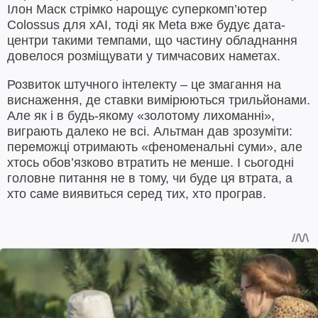
Ілон Маск стрімко нарощує суперкомп’ютер
Colossus для xAI, тоді як Meta вже будує дата-
центри такими темпами, що частину обладнання
довелося розміщувати у тимчасових наметах.
Розвиток штучного інтелекту – це змагання на
виснаження, де ставки вимірюються трильйонами.
Але як і в будь-якому «золотому лихоманні»,
виграють далеко не всі. Альтман дав зрозуміти:
переможці отримають «феноменальні суми», але
хтось обов’язково втратить не менше. І сьогодні
головне питання не в тому, чи буде ця втрата, а
хто саме виявиться серед тих, хто програв.