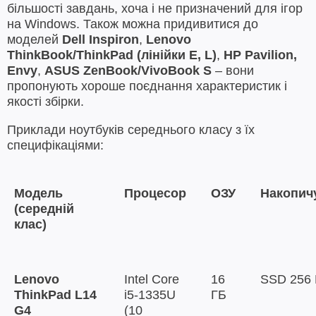
більшості завдань, хоча і не призначений для ігор
на Windows. Також можна придивитися до
моделей
Dell Inspiron
,
Lenovo
ThinkBook/ThinkPad (лінійки E, L)
,
HP Pavilion,
Envy
,
ASUS ZenBook/VivoBook S
– вони
пропонують хороше поєднання характеристик і
якості збірки.
Приклади ноутбуків середнього класу з їх
специфікаціями:
Модель
Процесор
ОЗУ
Накопич
(середній
клас)
Lenovo
Intel Core
16
SSD 256
ThinkPad L14
i5-1335U
ГБ
G4
(10