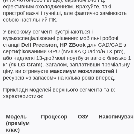
(RTX 4070/4080 і вище), екраном 240 Гц,
ефективним охолодженням. Врахуйте, такі
пристрої важчі і гучніші, але фактично замінюють
собою настільний ПК.
У високому сегменті зустрічаються і
вузькоспеціалізовані рішення: мобільні робочі
станції
Dell Precision, HP ZBook
для CAD/CAE з
сертифікованими GPU (NVIDIA Quadro/RTX pro),
або надлегкі 13-дюймові ноутбуки вагою близько 1
кг (як
LG Gram
). Загалом, заплативши преміальну
ціну, ви отримуєте
максимум можливостей
і
ресурсів «з запасом» на кілька років вперед.
Приклади моделей верхнього сегмента та їх
характеристики:
Модель
Процесор
ОЗУ
Накопичувач
(преміум
клас)