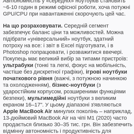
Автономність
у «середніх» ноутбуків становить
~6-10 годин в режимі офісної роботи, хоча потужні
GPU/CPU при навантаженні скорочують цей час.
На що розраховувати.
Середній сегмент
забезпечує баланс ціни та можливостей. Можна
підібрати «універсальний» ноутбук, здатний
потроху на все: і звіт в Excel підготувати, і в
Photoshop попрацювати, і розважитися ввечері.
Покупець має великий вибір за типами пристроїв:
ультрабуки
(тонкі та легкі, фокус на мобільність,
частіше без дискретної графіки),
ігрові ноутбуки
початкового рівня
(важчі, з потужною начинкою
та охолодженням),
бізнес-ноутбуки
(з
ударостійким корпусом, розширеними функціями
безпеки),
мультимедійні
ноутбуки з великим
екраном 16–17". У цьому діапазоні з'являються
Apple MacBook Air
минулих поколінь – наприклад,
13-дюймовий MacBook Air на чіпі M1 (2020) часто
продається близько 30–35 тис. грн. Він забезпечить
відмінну автономність і продуктивність для