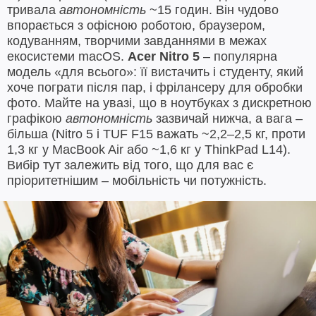
тривала
автономність
~15 годин. Він чудово
впорається з офісною роботою, браузером,
кодуванням, творчими завданнями в межах
екосистеми macOS.
Acer Nitro 5
– популярна
модель «для всього»: її вистачить і студенту, який
хоче пограти після пар, і фрілансеру для обробки
фото. Майте на увазі, що в ноутбуках з дискретною
графікою
автономність
зазвичай нижча, а вага –
більша (Nitro 5 і TUF F15 важать ~2,2–2,5 кг, проти
1,3 кг у MacBook Air або ~1,6 кг у ThinkPad L14).
Вибір тут залежить від того, що для вас є
пріоритетнішим – мобільність чи потужність.