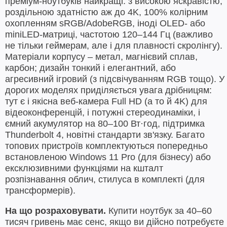
преміум-ноутбуків найкращі: з високою яскравістю,
роздільною здатністю аж до 4K, 100% колірним
охопленням sRGB/AdobeRGB, іноді OLED- або
miniLED-матриці, частотою 120–144 Гц (важливо
не тільки геймерам, але і для плавності скролінгу).
Матеріали корпусу – метал, магнієвий сплав,
карбон; дизайн тонкий і елегантний, або
агресивний ігровий (з підсвічуванням RGB тощо). У
дорогих моделях приділяється увага дрібницям:
тут є і якісна веб-камера Full HD (а то й 4K) для
відеоконференцій, і потужні стереодинаміки, і
ємний акумулятор на 80–100 Вт·год, підтримка
Thunderbolt 4, новітні стандарти зв'язку. Багато
топових пристроїв комплектуються попередньо
встановленою Windows 11 Pro (для бізнесу) або
ексклюзивними функціями на кшталт
розпізнавання облич, стилуса в комплекті (для
трансформерів).
На що розраховувати.
Купити ноутбук за 40–60
тисяч гривень має сенс, якщо ви дійсно потребуєте