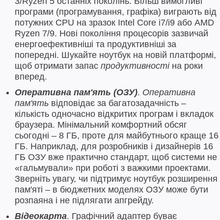
3/Ryzen 5 останніх поколінь. Більш вимогливі
програми (програмування, графіка) виграють від
потужних CPU на зразок Intel Core i7/i9 або AMD
Ryzen 7/9. Нові покоління процесорів зазвичай
енергоефективніші та продуктивніші за
попередні. Шукайте ноутбук на новій платформі,
щоб отримати запас
продуктивності
на роки
вперед.
Оперативна пам'ять (ОЗУ)
.
Оперативна
пам'ять
відповідає за багатозадачність –
кількість одночасно відкритих програм і вкладок
браузера. Мінімальний комфортний обсяг
сьогодні – 8 ГБ, проте для майбутнього краще 16
ГБ. Наприклад, для розробників і дизайнерів 16
ГБ ОЗУ вже практично стандарт, щоб системи не
«гальмували» при роботі з важкими проектами.
Зверніть увагу, чи підтримує ноутбук розширення
пам'яті – в бюджетних моделях ОЗУ може бути
розпаяна і не підлягати апгрейду.
Відеокарта
. Графічний адаптер буває