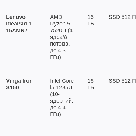
Lenovo
AMD
16
SSD 512 Г
IdeaPad 1
Ryzen 5
ГБ
15AMN7
7520U (4
ядра/8
потоків,
до 4,3
ГГц)
Vinga Iron
Intel Core
16
SSD 512 Г
S150
i5-1235U
ГБ
(10-
ядерний,
до 4,4
ГГц)