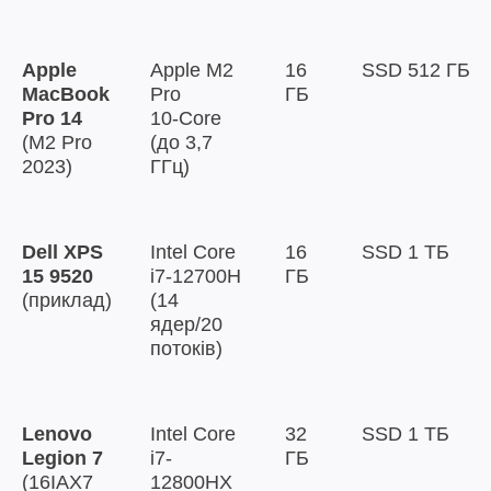
Apple
Apple M2
16
SSD 512 ГБ
MacBook
Pro
ГБ
Pro 14
10‑Core
(M2 Pro
(до 3,7
2023)
ГГц)
Dell XPS
Intel Core
16
SSD 1 ТБ
15 9520
i7-12700H
ГБ
(приклад)
(14
ядер/20
потоків)
Lenovo
Intel Core
32
SSD 1 ТБ
Legion 7
i7-
ГБ
(16IAX7
12800HX