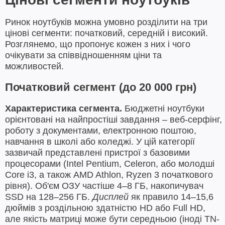
Ринок ноутбуків можна умовно розділити на три
цінові сегменти: початковий, середній і високий.
Розглянемо, що пропонує кожен з них і чого
очікувати за співвідношенням ціни та
можливостей.
Початковий сегмент (до 20 000 грн)
Характеристика сегмента.
Бюджетні ноутбуки
орієнтовані на найпростіші завдання – веб-серфінг,
роботу з документами, електронною поштою,
навчання в школі або коледжі. У цій категорії
зазвичай представлені пристрої з базовими
процесорами (Intel Pentium, Celeron, або молодші
Core i3, а також AMD Athlon, Ryzen 3 початкового
рівня). Об'єм ОЗУ частіше 4–8 ГБ, накопичувач
SSD на 128–256 ГБ.
Дисплей
як правило 14–15,6
дюймів з роздільною здатністю HD або Full HD,
але якість матриці може бути середньою (іноді TN-