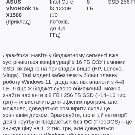
ASUS
Intel Core
8
SSD 256 Г
VivoBook 15
i3-1220P
ГБ
X1500
(10
(приклад)
потоків,
до 4,4
ГГц)
Примітка:
Навіть у бюджетному сегменті вже
зустрічаються конфігурації з 16 ГБ ОЗУ і ємними
SSD, як видно на прикладах вище (HP, Lenovo,
Vinga). Такі моделі забезпечать більш плавну
роботу Windows 11 і додатків, ніж аналоги з 4–8
ГБ. Якщо ж бюджет суворо обмежений, можна
знайти варіанти з 8 ГБ і 256 ГБ SSD (~14–16 тис.
грн) – їх вистачить для офісних програм, але,
можливо, доведеться розширити сховище
зовнішнім диском. Враховуйте, що в цій категорії
деякі ноутбуки продаються
без ОС
(FreeDOS) – це
знижує ціну на 1–2 тис. грн, але доведеться