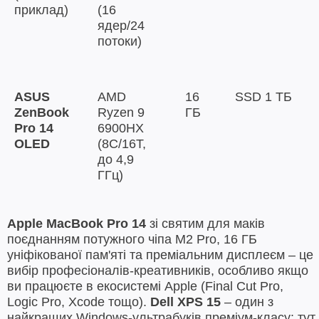
приклад)
(16
ядер/24
потоки)
ASUS
AMD
16
SSD 1 ТБ
ZenBook
Ryzen 9
ГБ
Pro 14
6900HX
OLED
(8C/16T,
до 4,9
ГГц)
Apple MacBook Pro 14
зі святим для маків
поєднанням потужного чіпа M2 Pro, 16 ГБ
уніфікованої пам'яті та преміальним дисплеєм – це
вибір професіоналів-креативників, особливо якщо
ви працюєте в екосистемі Apple (Final Cut Pro,
Logic Pro, Xcode тощо).
Dell XPS 15
– один з
найкращих Windows-ультрабуків преміум-класу: тут