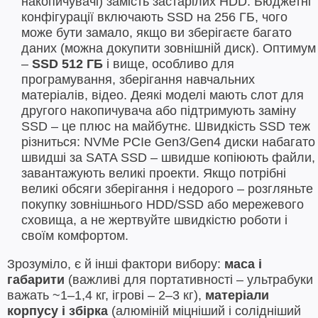
накопичувачі) замість застарілих HDD. Бюджетні
конфігурації включають SSD на 256 ГБ, чого
може бути замало, якщо ви зберігаєте багато
даних (можна докупити зовнішній диск). Оптимум
–
SSD 512 ГБ
і вище, особливо для
програмування, зберігання навчальних
матеріалів, відео. Деякі моделі мають слот для
другого накопичувача або підтримують заміну
SSD – це плюс на майбутнє. Швидкість SSD теж
різниться: NVMe PCIe Gen3/Gen4 диски набагато
швидші за SATA SSD – швидше копіюють файли,
завантажують великі проекти. Якщо потрібні
великі обсяги зберігання і недорого – розгляньте
покупку зовнішнього HDD/SSD або мережевого
сховища, а не жертвуйте швидкістю роботи і
своїм комфортом.
Зрозуміло, є й інші фактори вибору:
маса і
габарити
(важливі для портативності – ультрабуки
важать ~1–1,4 кг, ігрові – 2–3 кг),
матеріали
корпусу і збірка
(алюміній міцніший і солідніший