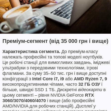
Преміум-сегмент (від 35 000 грн і вище)
Характеристика сегмента.
До преміум-класу
належать професійні та топові моделі ноутбуків.
Це робочі станції для вимогливих завдань, іміджеві
ультрабуки з передовими технологіями, ігрові
флагмани. За суму 35–50 тис. грн і вище доступні
конфігурації з
Intel Core i7, i9
або
AMD Ryzen 7, 9
високопродуктивними чіпами, часто
32 ГБ ОЗУ
і
більше, швидкі SSD 1 ТБ. Дискретні
відеокарти
в
цьому сегменті – рівня NVIDIA GeForce
RTX
3060/3070/4060/4070
і вище (або професійні
AMD/NVIDIA для робочих станцій).
Дисплеї
у