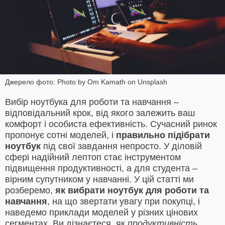
Джерело фото: Photo by Om Kamath on Unsplash
Вибір ноутбука для роботи та навчання –
відповідальний крок, від якого залежить ваш
комфорт і особиста ефективність. Сучасний ринок
пропонує сотні моделей, і
правильно підібрати
ноутбук
під свої завдання непросто. У діловій
сфері надійний лептоп стає інструментом
підвищення продуктивності, а для студента –
вірним супутником у навчанні. У цій статті ми
розберемо,
як вибрати ноутбук для роботи та
навчання
, на що звертати увагу при покупці, і
наведемо приклади моделей у різних цінових
сегментах. Ви дізнаєтеся, як
продуктивність
,