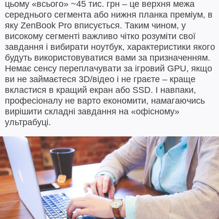
цьому «всього» ~45 тис. грн – це верхня межа
середнього сегмента або нижня планка преміум, в
яку ZenBook Pro вписується. Таким чином, у
високому сегменті важливо чітко розуміти свої
завдання і вибирати ноутбук, характеристики якого
будуть використовуватися вами за призначенням.
Немає сенсу переплачувати за ігровий GPU, якщо
ви не займаєтеся 3D/відео і не граєте – краще
вкластися в кращий екран або SSD. І навпаки,
професіоналу не варто економити, намагаючись
вирішити складні завдання на «офісному»
ультрабуці.