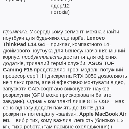
ядер/12
потоків)
Примітка.
У середньому сегменті можна знайти
ноутбуки для будь-яких сценаріїв.
Lenovo
ThinkPad L14 G4
– приклад компактного 14-
дюймового ноутбука для бізнесу/навчання: міцний
корпус,
продуктивність
достатня для офісних
додатків, тривалий термін служби.
ASUS TUF
Gaming F15
представляє ігрові моделі: потужний
процесор серії H і дискретна RTX 3050 дозволяють
не тільки грати, але й ефективно монтувати відео,
запускати CAD-софт або виконувати наукові
розрахунки (GPU може прискорювати багато
завдань). Однак у комплекті лише 8 ГБ ОЗУ – має
сенс відразу додати пам'ять до 16 ГБ для
розкриття потенціалу «заліза».
Apple MacBook Air
M1
– вибір тих, кому важливі легкість (близько 1,3
кг), тиха робота (там пасивне охолодження) і