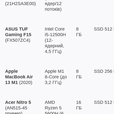
(21H2SA3E00)
ядер/12
потоків)
ASUS TUF
Intel Core
8
SSD 512
Gaming F15
i5-12500H
ГБ
(FX507ZC4)
(12-
ядерний,
4,5 ГГц)
Apple
Apple M1
8
SSD 256
MacBook Air
8‑Core (до
ГБ
13 M1
(2020)
3,2 ГГц)
Acer Nitro 5
AMD
16
SSD 512
(AN515-45
Ryzen 5
ГБ
пример)
5600H (6