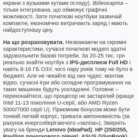
екрани з вузькими кутами огляду).
Відеокарта
–
тільки інтегрована, що обмежує графічні
можливості. Зате початкові ноутбуки зазвичай
компактні, економічно витрачають заряд і мають
найдоступнішу ціну.
На що розраховувати.
Незважаючи на скромні
характеристики, сучасні початкові моделі здатні
задовольнити базові потреби. За 20-25 тис. грн
реально знайти ноутбук з
IPS-дисплеєм Full HD
і
навіть 8-16 ГБ ОЗУ, чого пару років тому не було в
бюджеті. Але не чекайте від них чудес: монтаж
відео, сучасні ігри або складне програмування на
таких машинах будуть ускладнені. Головне –
переконайтеся, що процесор не застарілий (краще
Intel 11-13 покоління U-серії, або AMD Ryzen
5000/7000 серії U). Приємним бонусом може бути
тонкий легкий корпус, тривала
автономність
(за
рахунок енергозберігаючого «заліза»). Зверніть
увагу на бренди
Lenovo (IdeaPad)
,
HP (250/255,
Pavilion початкового рівня)
,
ASUS (VivoBook)
,