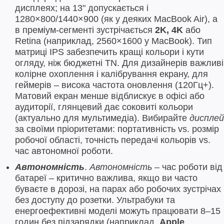
дисплеях; на 13" допускається і
1280×800/1440×900 (як у деяких MacBook Air), а
в преміум-сегменті зустрічається
2K, 4K
або
Retina (наприклад, 2560×1600 у MacBook). Тип
матриці IPS забезпечить кращі кольори і кути
огляду, ніж бюджетні TN. Для дизайнерів важливі
колірне охоплення і калібрування екрану, для
геймерів – висока частота оновлення (120Гц+).
Матовий екран менше відблискує в офісі або
аудиторії, глянцевий дає соковиті кольори
(актуально для мультимедіа). Вибирайте
дисплей
за своїми пріоритетами: портативність vs. розмір
робочої області, точність передачі кольорів vs.
час автономної роботи.
Автономність
.
Автономність
– час роботи від
батареї – критично важлива, якщо ви часто
буваєте в дорозі, на парах або робочих зустрічах
без доступу до розетки. Ультрабуки та
енергоефективні моделі можуть працювати 8–15
годин без підзарядки (наприклад,
Apple