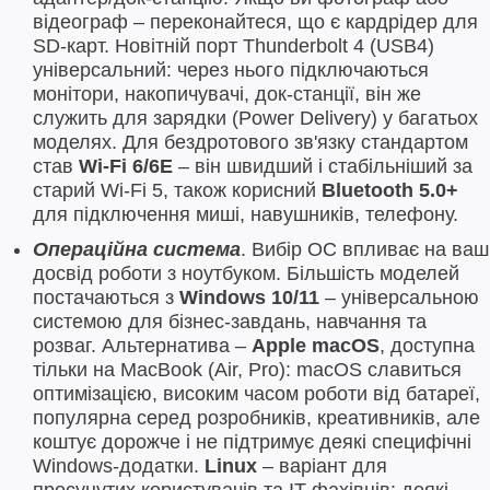
відеограф – переконайтеся, що є кардрідер для
SD-карт. Новітній порт Thunderbolt 4 (USB4)
універсальний: через нього підключаються
монітори, накопичувачі, док-станції, він же
служить для зарядки (Power Delivery) у багатьох
моделях. Для бездротового зв'язку стандартом
став
Wi-Fi 6/6E
– він швидший і стабільніший за
старий Wi-Fi 5, також корисний
Bluetooth 5.0+
для підключення миші, навушників, телефону.
Операційна система
. Вибір ОС впливає на ваш
досвід роботи з ноутбуком. Більшість моделей
постачаються з
Windows 10/11
– універсальною
системою для бізнес-завдань, навчання та
розваг. Альтернатива –
Apple macOS
, доступна
тільки на MacBook (Air, Pro): macOS славиться
оптимізацією, високим часом роботи від батареї,
популярна серед розробників, креативників, але
коштує дорожче і не підтримує деякі специфічні
Windows-додатки.
Linux
– варіант для
просунутих користувачів та IT-фахівців: деякі