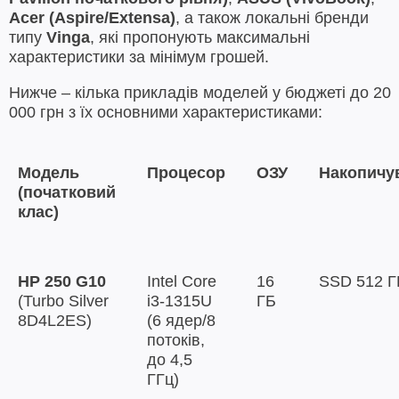
Acer (Aspire/Extensa)
, а також локальні бренди
типу
Vinga
, які пропонують максимальні
характеристики за мінімум грошей.
Нижче – кілька прикладів моделей у бюджеті до 20
000 грн з їх основними характеристиками:
Модель
Процесор
ОЗУ
Накопичу
(початковий
клас)
HP 250 G10
Intel Core
16
SSD 512 Г
(Turbo Silver
i3-1315U
ГБ
8D4L2ES)
(6 ядер/8
потоків,
до 4,5
ГГц)