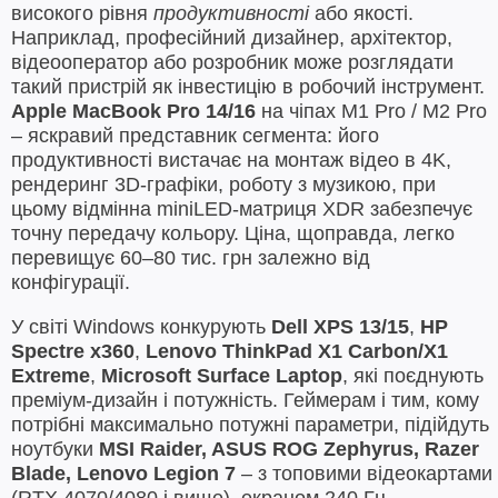
високого рівня
продуктивності
або якості.
Наприклад, професійний дизайнер, архітектор,
відеооператор або розробник може розглядати
такий пристрій як інвестицію в робочий інструмент.
Apple MacBook Pro 14/16
на чіпах M1 Pro / M2 Pro
– яскравий представник сегмента: його
продуктивності вистачає на монтаж відео в 4K,
рендеринг 3D-графіки, роботу з музикою, при
цьому відмінна miniLED-матриця XDR забезпечує
точну передачу кольору. Ціна, щоправда, легко
перевищує 60–80 тис. грн залежно від
конфігурації.
У світі Windows конкурують
Dell XPS 13/15
,
HP
Spectre x360
,
Lenovo ThinkPad X1 Carbon/X1
Extreme
,
Microsoft Surface Laptop
, які поєднують
преміум-дизайн і потужність. Геймерам і тим, кому
потрібні максимально потужні параметри, підійдуть
ноутбуки
MSI Raider, ASUS ROG Zephyrus, Razer
Blade, Lenovo Legion 7
– з топовими відеокартами