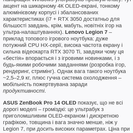
акцент на шикарному 4К OLED-екрані, тонкому
алюмінієвому корпусі і збалансованих
характеристиках (i7 + RTX 3050 достатньо для
більшості завдань, крім, мабуть, новітніх ігор на
ультра-налаштуваннях).
Lenovo Legion 7
–
приклад топового ігрового ноутбука: дуже
потужний CPU HX-серії, висока частота екрану і
сильна відеокарта RTX 3070 Ti, завдяки чому ця
«бестія» впорається і з ігровими новинками, і з
будь-якими робочими завданнями (розробка ігор,
рендеринг, стримінг). Однак вага такого ноутбука
~2,5–2,9 кг, плюс гучна система охолодження –
мобільність пожертвувана заради
продуктивності
.
ASUS ZenBook Pro 14 OLED
показує, що не всі
дорогі моделі – громіздкі: це ультрабук з
приголомшливим OLED-екраном і дискретною
графікою, товщина і вага значно менше, ніж у
Legion 7, при досить високих параметрах. Ціна при