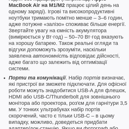
MacBook Air на M1/M2
працює цілий день на
одному заряді). Ігрові та високопродуктивні
ноутбуки тримають помітно менше – 3–6 годин,
адже потужне «залізо» споживає більше енергії.
Звертайте увагу на ємність акумулятора
(вимірюється у Вт·год) – 50–70 Вт·год вказують
на хорошу батарею. Також реальні огляди та
відгуки допоможуть зрозуміти, наскільки
заявлена
автономність
відповідає дійсності,
адже багато що залежить від оптимізації
системи.
Порти та комунікації
. Набір
портів
визначає,
які пристрої ви зможете підключати. Для офісної
роботи можуть знадобитися USB-A для флешок,
HDMI або USB-C/Thunderbolt для зовнішнього
монітора або проектора, роз'єм для гарнітури 3,5
мм. У тонких ультрабуках набір портів
скорочений, часто є тільки USB-C – в цьому
випадку, можливо, доведеться придбати
адаптер/док-станцію. Якщо ви фотограф або