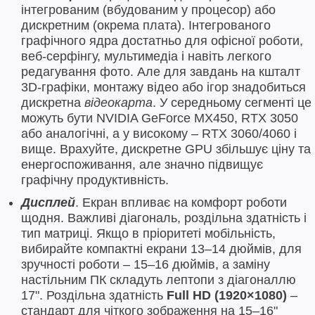
інтегрованим (вбудованим у процесор) або
дискретним (окрема плата). Інтегрованого
графічного ядра достатньо для офісної роботи,
веб-серфінгу, мультимедіа і навіть легкого
редагування фото. Але для завдань на кшталт
3D-графіки, монтажу відео або ігор знадобиться
дискретна
відеокарта
. У середньому сегменті це
можуть бути NVIDIA GeForce MX450, RTX 3050
або аналогічні, а у високому – RTX 3060/4060 і
вище. Врахуйте, дискретне GPU збільшує ціну та
енергоспоживання, але значно підвищує
графічну продуктивність.
Дисплей
. Екран впливає на комфорт роботи
щодня. Важливі діагональ, роздільна здатність і
тип матриці. Якщо в пріоритеті мобільність,
вибирайте компактні екрани 13–14 дюймів, для
зручності роботи – 15–16 дюймів, а заміну
настільним ПК складуть лептопи з діагоналлю
17". Роздільна здатність
Full HD (1920×1080)
–
стандарт для чіткого зображення на 15–16"