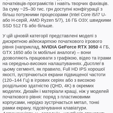
початківців-програмістів і навіть творчих фахівців.
За суму ~25–30 тис. грн доступні конфігурації з
більш потужними процесорами (Intel Core i5/i7 U-
або H-серій, AMD Ryzen 5/7), 16 ГБ ОЗУ, швидкими
SSD 512 ГБ або більше.
У цій ціновій категорії представлені моделі з
дискретною
відеокартою
початкового ігрового
рівня (наприклад,
NVIDIA GeForce RTX 3050
4 ГБ,
GTX 1650 або їх мобільні аналоги) – вони
дозволяють працювати з графікою, відео та іграми
на середньо-високих налаштуваннях.
Дисплеї
в
цьому сегменті, як правило, Full HD IPS хорошої
якості, зустрічаються екрани підвищеної частоти
(120–144 Гц) в ігрових серіях або з високою
роздільною здатністю (QHD, 4K) в окремих
моделях. Дизайн і матеріали кращі, ніж у моделей
початкового рівня: поряд з пластиковими
корпусами, нерідко зустрічається метал, тонкі
рамки екрану, підсвічування клавіатури.