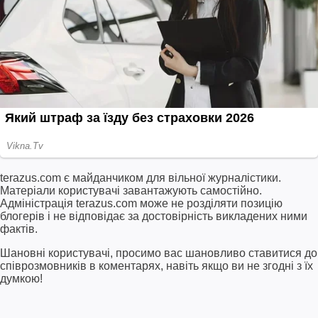
terazus.com є майданчиком для вільної журналістики.
Матеріали користувачі завантажують самостійно.
Адміністрація terazus.com може не розділяти позицію
блогерів і не відповідає за достовірність викладених ними
фактів.
Шановні користувачі, просимо вас шановливо ставитися до
співрозмовників в коментарях, навіть якщо ви не згодні з їх
думкою!