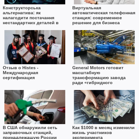
Конструкторська
Виртуальная
альтернатива: як
автоматическая телефонная
налагодити постачання
станция: современное
нестандартних деталей в
решение для бизнеса
умовах дефіциту імпорту
Отзыв о Histes -
General Motors готовит
Международная
масштабную
сертификация
трансформацию завода
ради «гибридного
будущего»
В США обнаружили сеть
Как $1000 в месяц изменили
заправочных станций,
жизнь участников
принадлежащую России
эксперимента