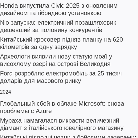
Honda випустила Civic 2025 з оновленим
дизайном та гібридною установкою
Nio запускає електричний позашляховик
дешевший за половину конкурентів
Китайський кросовер підняв планку на 620
кілометрів за одну зарядку
Археологи виявили нову статую моаї у
висохлому озері на острові Великодня
Ford розробляє електромобіль за 25 тисяч
доларів для масового ринку
2024
Глобальный сбой в облаке Microsoft: снова
проблемы с Azure
Мураха намагалася викрасти величезний
діамант з італійського ювелірного магазину
Китайські підводні човни з бойовими лазерами: