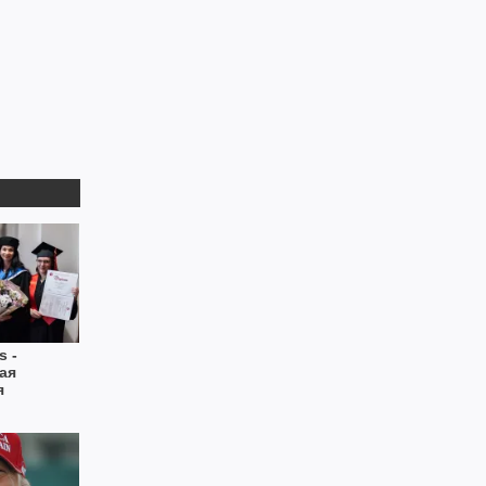
s -
ая
я