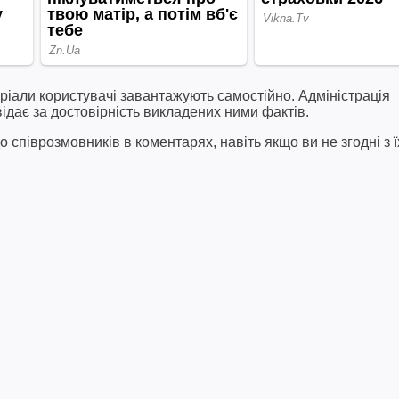
ріали користувачі завантажують самостійно. Адміністрація
відає за достовірність викладених ними фактів.
співрозмовників в коментарях, навіть якщо ви не згодні з ї