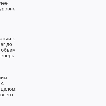
олее
 уровне
ании к
ar до
е объем
теперь
ним
 с
 целом:
 всего