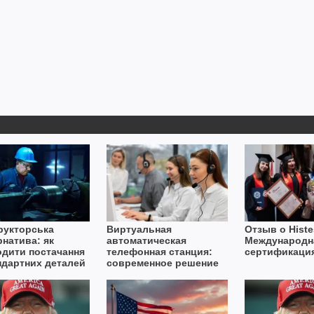
рукторська
Виртуальная
Отзыв о Histe
рнатива: як
автоматическая
Международн
одити постачання
телефонная станция:
сертификаци
ндартних деталей
современное решение
вах дефіциту
для бизнеса
ту