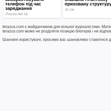
terazus.com є майданчиком для вільної журналістики. Мате
terazus.com може не розділяти позицію блогерів і не відпо
Шановні користувачі, просимо вас шановливо ставитися до 