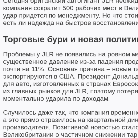
Сегодня британский автогигант JLR неожид
компания сократит 500 рабочих мест в Вел
удар придется по менеджменту. Но что стои
есть ли надежда на быстрое восстановлен
Торговые бури и новая полит
Проблемы у JLR не появились на ровном м
существенное давление из-за падения про
почти на 11%. Основная причина – новые 
экспортируются в США. Президент Дональд
для авто, изготовленных в странах Еврос
из главных рынков для JLR, поэтому потеря
моментально ударила по доходам.
Случилось даже так, что компания времен
а это прямо отразилось на квартальной ди
производителя. Позитивной новостью стал
Великобритании о частичном снижении тариф