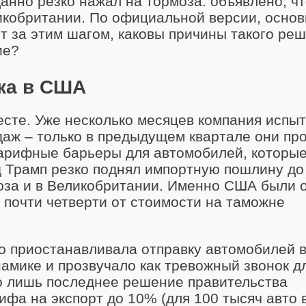
анно резко нажал на тормоза: объявлено, чт
икобритании. По официальной версии, осно
т за этим шагом, каковы причины такого ре
ие?
ика в США
есте. Уже несколько месяцев компания испы
даж – только в предыдущем квартале они пр
тарифные барьеры для автомобилей, которы
 Трамп резко поднял импортную пошлину д
оюза и в Великобритании. Именно США были 
 почти четверти от стоимости на таможне
но приостанавливала отправку автомобилей 
намике и прозвучало как тревожный звонок д
о лишь последнее решение правительства
а на экспорт до 10% (для 100 тысяч авто в