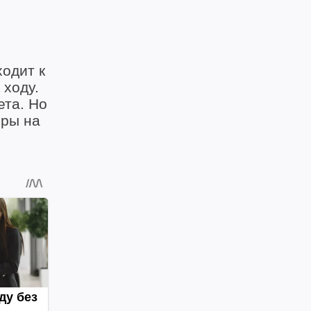
одит к
 ходу.
ета. Но
еры на