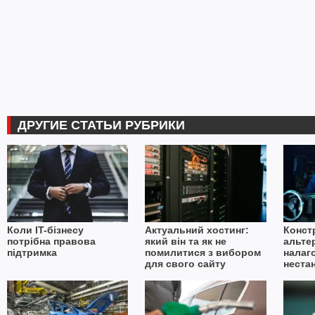
ДРУГИЕ СТАТЬИ РУБРИКИ
Коли IT-бізнесу
Актуальний хостинг:
Конст
потрібна правова
який він та як не
альте
підтримка
помилитися з вибором
налаг
для свого сайту
неста
в умо
імпор