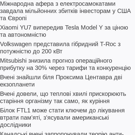
Міжнародна афера з електросамокатами
завдала мільйонних збитків інвесторам у США
та Європі
Xiaomi YU7 випередив Tesla Model Y за ціною
та автономністю
Volkswagen представила гібридний T-Roc з
потужністю до 200 кВт
Mitsubishi знизила прогноз операційного
прибутку на 30% через тарифи та конкуренцію
Вчені знайшли біля Проксима Центавра дві
екзопланети
Вчені довели, що теплові хвилі прискорюють
старіння організму так само, як куріння
Білок FTL1 може стати ключем до лікування
втрати пам'яті, з'ясували американські
дослідники
Канадські вчені запропонували теорію анти-