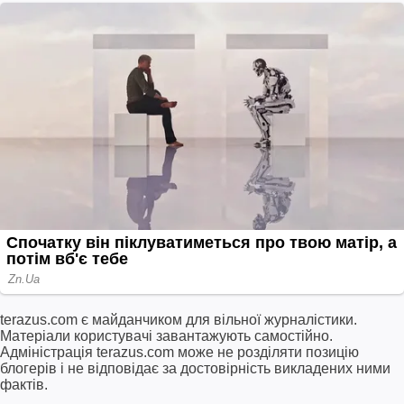
terazus.com є майданчиком для вільної журналістики.
Матеріали користувачі завантажують самостійно.
Адміністрація terazus.com може не розділяти позицію
блогерів і не відповідає за достовірність викладених ними
фактів.