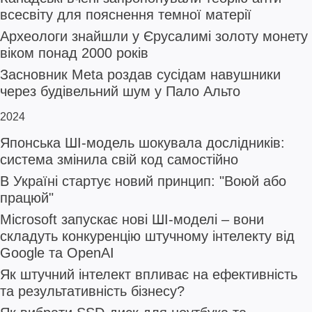
всесвіту для пояснення темної матерії
Археологи знайшли у Єрусалимі золоту монету
віком понад 2000 років
Засновник Meta роздав сусідам навушники
через будівельний шум у Пало Альто
2024
Японська ШІ-модель шокувала дослідників:
система змінила свій код самостійно
В Україні стартує новий принцип: "Воюй або
працюй"
Microsoft запускає нові ШІ-моделі – вони
складуть конкуренцію штучному інтелекту від
Google та OpenAI
Як штучний інтелект впливає на ефективність
та результативність бізнесу?