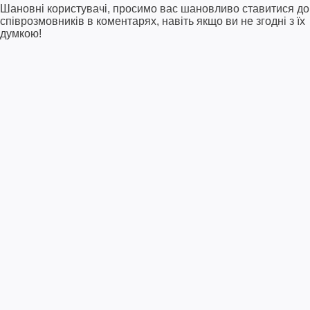
Шановні користувачі, просимо вас шановливо ставитися до
співрозмовників в коментарях, навіть якщо ви не згодні з їх
думкою!