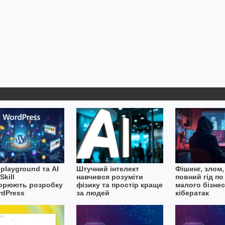
playground та AI
Штучний інтелект
Фішинг, злом,
Skill
навчився розуміти
повний гід по
орюють розробку
фізику та простір краще
малого бізнес
rdPress
за людей
кібератак