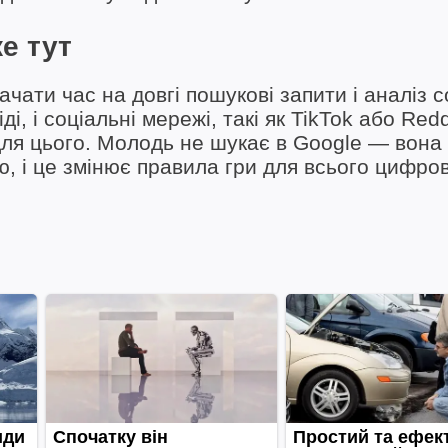
е тут
чати час на довгі пошукові запити і аналіз 
ді, і соціальні мережі, такі як TikTok або Redd
для цього. Молодь не шукає в Google — вона
, і це змінює правила гри для всього цифро