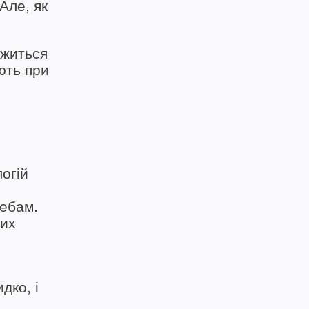
Але, як
ржиться
ють при
огій
ребам.
них
дко, і