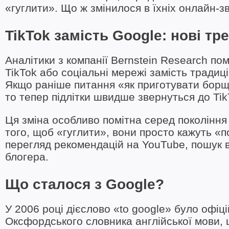
«гуглити». Що ж змінилося в їхніх онлайн-зв
TikTok замість Google: нові т
Аналітики з компанії Bernstein Research по
TikTok або соціальні мережі замість тради
Якщо раніше питання «як приготувати борщ
то тепер підлітки швидше звернуться до TikT
Ця зміна особливо помітна серед покоління 
того, щоб «гуглити», вони просто кажуть «п
перегляд рекомендацій на YouTube, пошук в
блогера.
Що сталося з Google?
У 2006 році дієслово «to google» було офіц
Оксфордського словника англійської мови, 