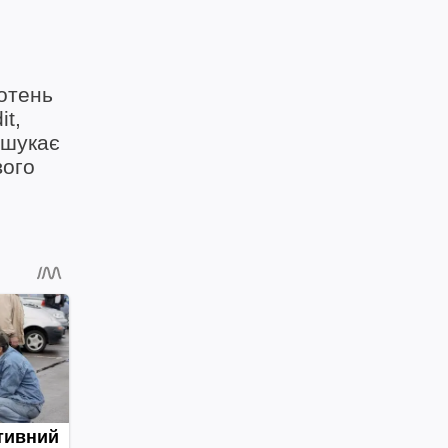
сотень
it,
 шукає
вого