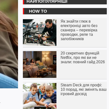
НАЙПОПУЛЯРНІШІ
HOW TO
Як знайти глюк в
електроніці авто без
сканера – перевірка
проводки, реле та
запобіжників
20 секретних функцій
Netflix, про які ви не
знали: повний гайд 2026
Steam Deck для профі:
10 порад, які змінять ваш
ігровий досвід
.