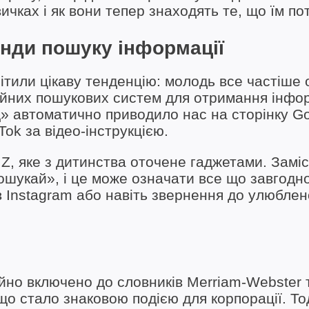
ичках і як вони тепер знаходять те, що їм по
ренди пошуку інформації
мітили цікаву тенденцію: молодь все частіше
ційних пошукових систем для отримання інфор
» автоматично приводило нас на сторінку Go
ok за відео-інструкцією.
Z, яке з дитинства оточене гаджетами. Заміс
ошукай», і це може означати все що завгодно
 Instagram або навіть звернення до улюблен
ійно включено до словників Merriam-Webster 
що стало знаковою подією для корпорації. То