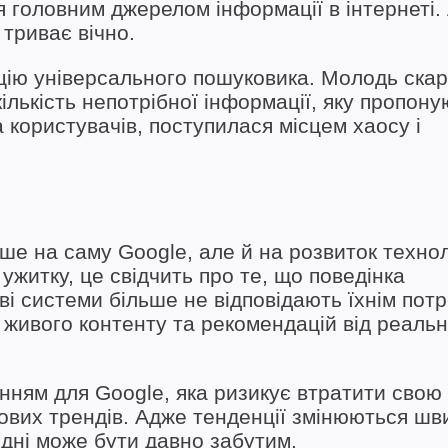
головним джерелом інформації в інтернеті. 
 триває вічно.
цію універсального пошуковика. Молодь ска
лькість непотрібної інформації, яку пропону
 користувачів, поступилася місцем хаосу і
ше на саму Google, але й на розвиток технол
ужитку, це свідчить про те, що поведінка
ові системи більше не відповідають їхнім пот
, живого контенту та рекомендацій від реаль
ням для Google, яка ризикує втратити свою
ових трендів. Адже тенденції змінюються шви
одні може бути давно забутим.