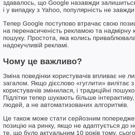
здавалось, що Google назавжди залишиться 
і у випадку з Yahoo, популярність не завжди
Тепер Google поступово втрачає свою пози
на перенасиченість рекламою та надмірну кі
пошуку. Простота, яка колись приваблювала
надокучливій рекламі.
Чому це важливо?
Зміна поведінки користувачів впливає не ли
загалом. Якщо дієслово «гуглити» вилітає з 
користувачів змінилася, і традиційні пошук
Підлітки тепер шукають більше інтерактиву
людей, а не автоматизованих алгоритмів.
Це також може стати серйозним попереджен
позицію на ринку, якщо не адаптується до н
те, що було актуальним 10 років тому, сьог