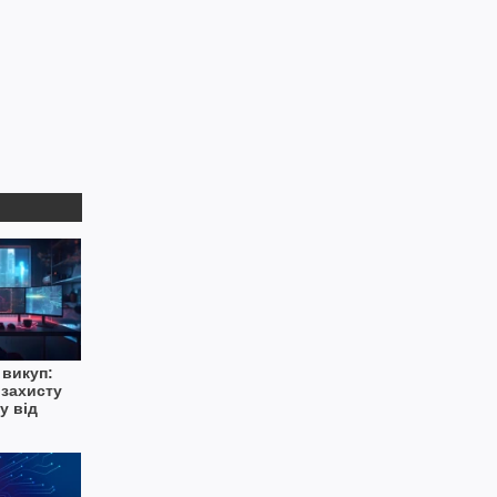
 викуп:
 захисту
у від