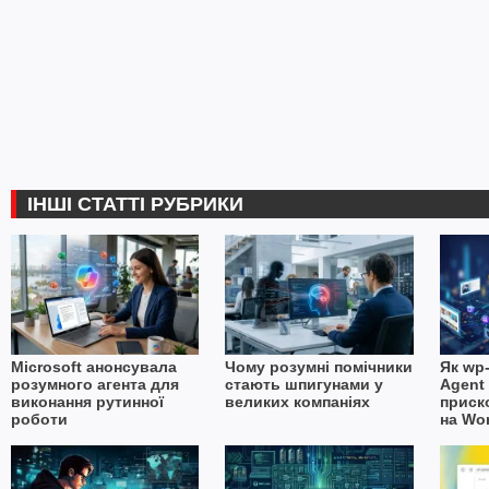
ІНШІ СТАТТІ РУБРИКИ
Microsoft анонсувала
Чому розумні помічники
Як wp-
розумного агента для
стають шпигунами у
Agent 
виконання рутинної
великих компаніях
приск
роботи
на Wo