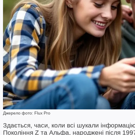
Джерело фото: Flux Pro
Здається, часи, коли всі шукали інформаці
Покоління Z та Альфа, народжені після 199