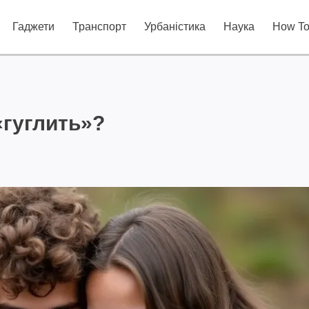
Гаджети
Транспорт
Урбаністика
Наука
How T
«гуглить»?