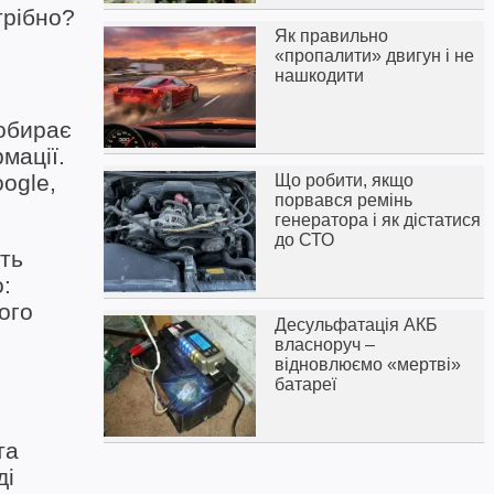
трібно?
Як правильно
«пропалити» двигун і не
нашкодити
 обирає
мації.
ogle,
Що робити, якщо
порвався ремінь
генератора і як дістатися
до СТО
ть
:
ого
Десульфатація АКБ
власноруч –
відновлюємо «мертві»
батареї
та
ді