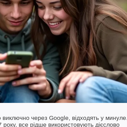
ю виключно через Google, відходять у минуле
7 року, все рідше використовують дієслово