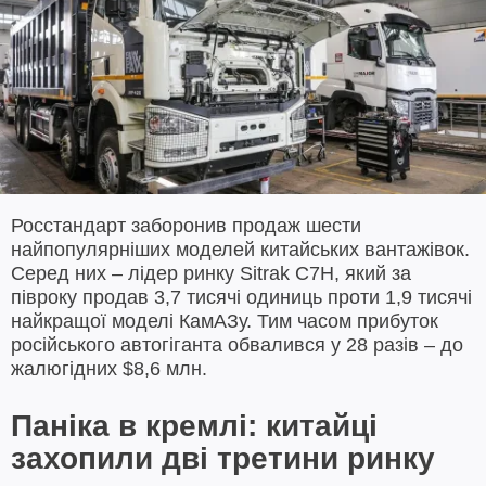
Росстандарт заборонив продаж шести
найпопулярніших моделей китайських вантажівок.
Серед них – лідер ринку Sitrak C7H, який за
півроку продав 3,7 тисячі одиниць проти 1,9 тисячі
найкращої моделі КамАЗу. Тим часом прибуток
російського автогіганта обвалився у 28 разів – до
жалюгідних $8,6 млн.
Паніка в кремлі: китайці
захопили дві третини ринку