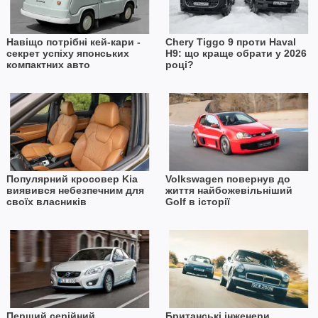
Навіщо потрібні кей-кари -
Chery Tiggo 9 проти Haval
секрет успіху японських
H9: що краще обрати у 2026
компактних авто
році?
Популярний кросовер Kia
Volkswagen повернув до
виявився небезпечним для
життя найбожевільніший
своїх власників
Golf в історії
Перший серійний
Британські інженери