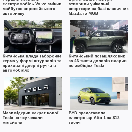
електромобіль Volvo змінив
створили унікальні
майбутнє європейського
спорткари на базі класичних
авторинку
Mazda та MGB
Китайська влада забороняє
Китайський позашляховик
керма у формі штурвалів та
за 46 тисяч доларів вдарив
приховані дверні ручки в
по амбіціях Tesla
автомобілях
Маск відкрив секрет нової
BYD представила
Tesla на яку чекали
електрокар Atto 1 за $12
мільйони
тисяч