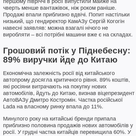
першому півріччі в росії випустили майже на
чверть менше вантажівок, ніж роком раніше.
Продажі впали приблизно вдвічі. Попит настільки
низький, що гендиректор КамАЗу Сергій Когогін
навесні заявляв: можна взагалі нічого не
виробляти – всі потрібні машини вже є на складах.
Грошовий потік у Піднебесну:
89% виручки йде до Китаю
Економічна залежність росії від китайського
автопрому досягла критичного рівня. 89% коштів,
які росіяни витрачають на покупку нових
автомобілів, йдуть до Китаю, визнав віцепрезидент
АвтоВАЗу Дмитро Костромін. Частка російської
Lada на власному ринку впала до 11%.
Минулого року на китайські бренди припала
приблизно половина продажів нових автомобілів у
росії. У грудні частка китайців перевищила 60%. У