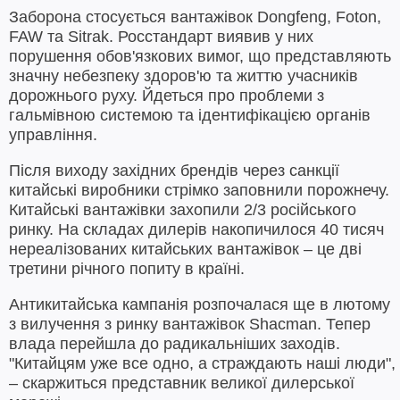
Заборона стосується вантажівок Dongfeng, Foton,
FAW та Sitrak. Росстандарт виявив у них
порушення обов'язкових вимог, що представляють
значну небезпеку здоров'ю та життю учасників
дорожнього руху. Йдеться про проблеми з
гальмівною системою та ідентифікацією органів
управління.
Після виходу західних брендів через санкції
китайські виробники стрімко заповнили порожнечу.
Китайські вантажівки захопили 2/3 російського
ринку. На складах дилерів накопичилося 40 тисяч
нереалізованих китайських вантажівок – це дві
третини річного попиту в країні.
Антикитайська кампанія розпочалася ще в лютому
з вилучення з ринку вантажівок Shacman. Тепер
влада перейшла до радикальніших заходів.
"Китайцям уже все одно, а страждають наші люди",
– скаржиться представник великої дилерської