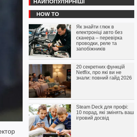
НАЙПОПУЛЯРНІШІ
HOW TO
Як знайти глюк в
електроніці авто без
сканера – перевірка
проводки, реле та
запобіжників
20 секретних функцій
Netflix, про які ви не
знали: повний гайд 2026
Steam Deck для профі:
10 порад, які змінять ваш
ігровий досвід
ектор