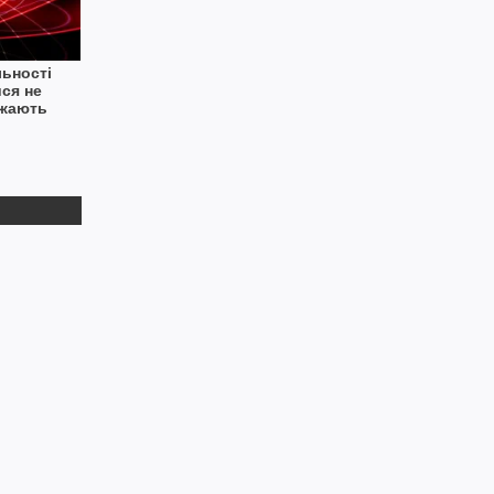
ьності
ся не
ажають