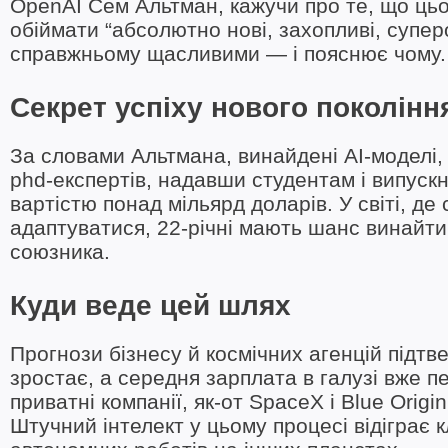
OpenAI Сем Альтман, кажучи про те, що цьог
обіймати “абсолютно нові, захопливі, суперо
справжньому щасливими — і пояснює чому.
Секрет успіху нового поколінн
За словами Альтмана, винайдені AI‑моделі, 
phd‑експертів, надавши студентам і випуск
вартістю понад мільярд доларів. У світі, де
адаптуватися, 22‑річні мають шанс винайти
союзника.
Куди веде цей шлях
Прогнози бізнесу й космічних агенцій підтв
зростає, а середня зарплата в галузі вже п
приватні компанії, як‑от SpaceX і Blue Origi
Штучний інтелект у цьому процесі відіграє 