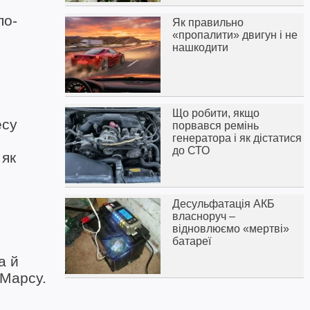
по-
Як правильно
«пропалити» двигун і не
нашкодити
Що робити, якщо
есу
порвався ремінь
генератора і як дістатися
до СТО
 як
Десульфатація АКБ
власноруч –
відновлюємо «мертві»
батареї
а й
 Марсу.