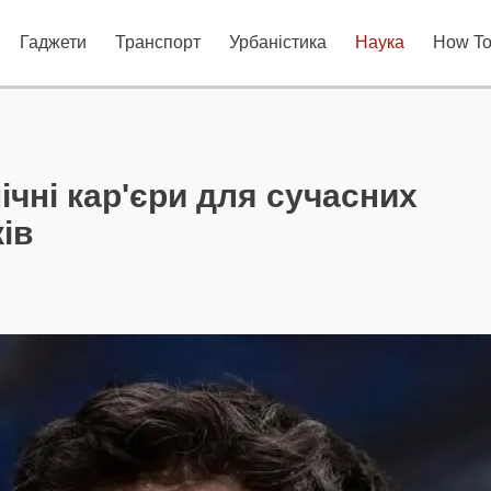
Гаджети
Транспорт
Урбаністика
Наука
How T
ічні кар'єри для сучасних
ів