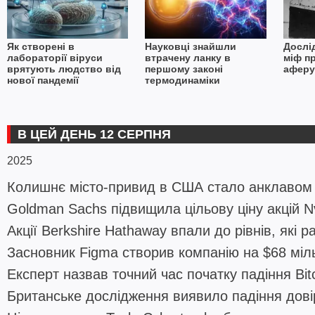
Як створені в
Науковці знайшли
Дослі
лабораторії віруси
втрачену ланку в
міф п
врятують людство від
першому законі
аферу
нової пандемії
термодинаміки
В ЦЕЙ ДЕНЬ 12 СЕРПНЯ
2025
Колишнє місто-привид в США стало анклавом 
Goldman Sachs підвищила цільову ціну акцій Nv
Акції Berkshire Hathaway впали до рівнів, які
Засновник Figma створив компанію на $68 міл
Експерт назвав точний час початку падіння Bitc
Британське дослідження виявило падіння дові