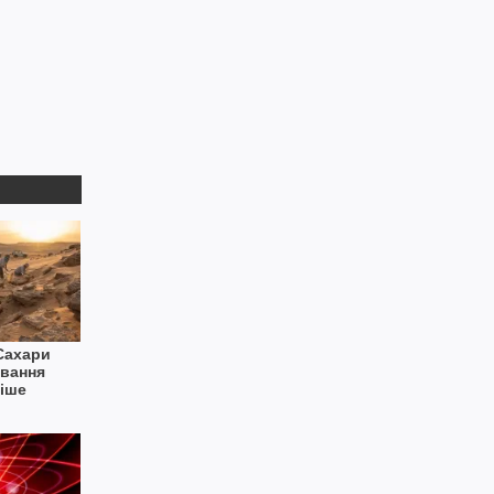
Сахари
ування
ніше