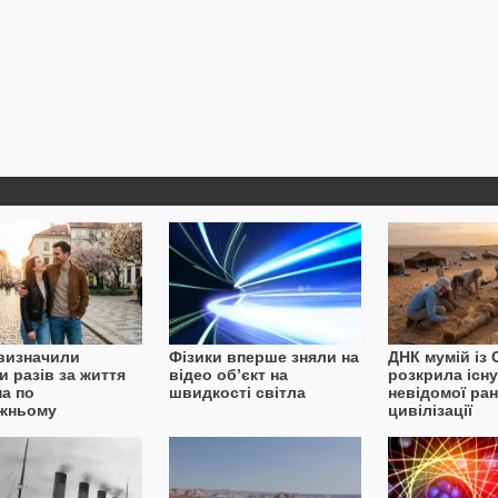
 визначили
Фізики вперше зняли на
ДНК мумій із 
и разів за життя
відео об’єкт на
розкрила існ
а по
швидкості світла
невідомої ра
жньому
цивілізації
ується