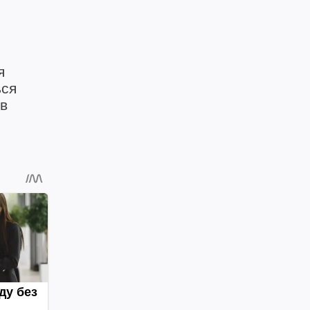
я
ься
в