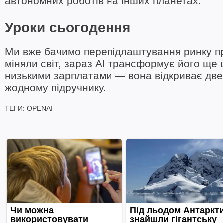
автономних роботів на інших планетах.
Уроки сьогодення
Ми вже бачимо перепідлаштування ринку пр
міняли світ, зараз AI трансформує його ще
низькими зарплатами — вона відкриває двер
жодному підручнику.
ТЕГИ:
OPENAI