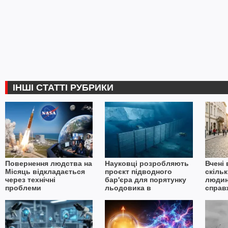
ІНШІ СТАТТІ РУБРИКИ
Повернення людства на
Науковці розробляють
Вчені
Місяць відкладається
проєкт підводного
скільк
через технічні
бар'єра для порятунку
людин
проблеми
льодовика в
справ
Антарктиді
закох