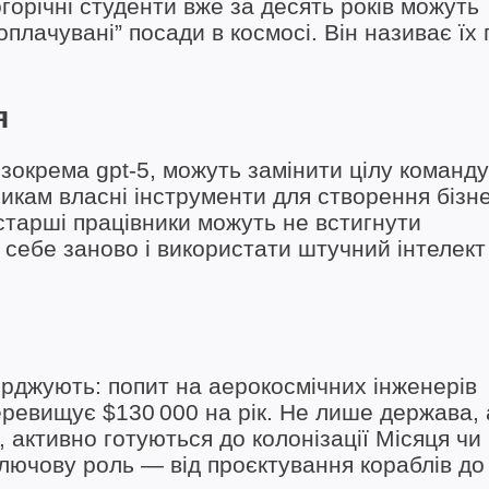
орічні студенти вже за десять років можуть
плачувані” посади в космосі. Він називає їх 
я
зокрема gpt‑5, можуть замінити цілу команду
никам власні інструменти для створення бізн
 старші працівники можуть не встигнути
 себе заново і використати штучний інтелект
ерджують: попит на аерокосмічних інженерів
еревищує $130 000 на рік. Не лише держава, 
n, активно готуються до колонізації Місяця чи
ключову роль — від проєктування кораблів до