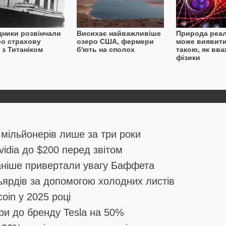
дники розвінчали
Висихає найважливіше
Природа реал
ро страхову
озеро США, фермери
може виявити
 з Титаніком
б'ють на сполох
такою, як вв
фізики
мільйонерів лише за три роки
idia до $200 перед звітом
 раніше привертали увагу Баффета
ьярдів за допомогою холодних листів
oin у 2025 році
ри до бренду Tesla на 50%