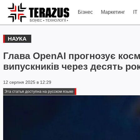
Бізнес
Маркетинг
IT
БІЗНЕС • ТЕХНОЛОГІЇ •
ІДЕЇ
НАУКА
Глава OpenAI прогнозує косм
випускників через десять рок
12 серпня 2025 в 12:29
Эта статья доступна на русском языке