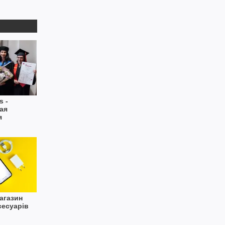
s -
ая
я
агазин
сесуарів