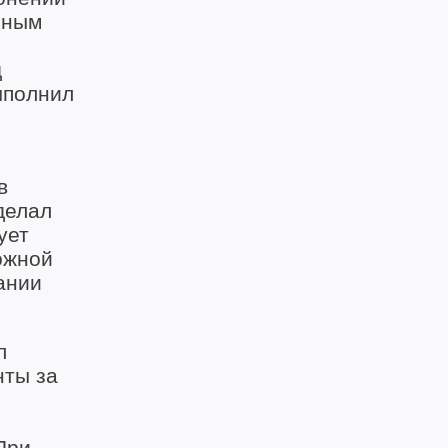
йным
д
ыполнил
в
делал
ует
ожной
ании
л
нты за
При