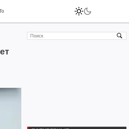
To
ет