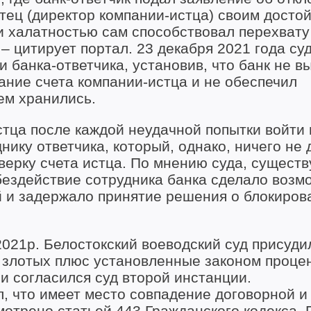
истец (директор компании-истца) своим досто
 халатностью сам способствовал перехвату
– цитирует портал. 23 декабря 2021 года су
 банка-ответчика, установив, что банк не в
ние счета компании-истца и не обеспечил
ем хранились.
стца после каждой неудачной попытки войти 
ику ответчика, который, однако, ничего не 
верку счета истца. По мнению суда, существ
 бездействие сотрудника банка сделало возм
 и задержало принятие решения о блокиров
2021р. Белостокский воеводский суд присуди
00 злотых плюс установленные законом проце
и согласился суд второй инстанции.
, что имеет место совпадение договорной и
мотрено статьей 443 Гражданского кодекса. 