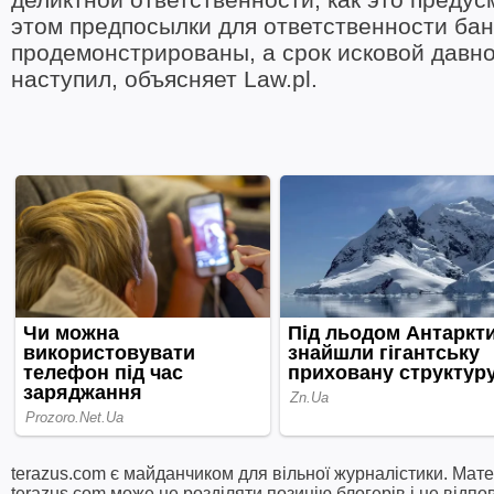
этом предпосылки для ответственности бан
продемонстрированы, а срок исковой давно
наступил, объясняет Law.pl.
terazus.com є майданчиком для вільної журналістики. Мате
terazus.com може не розділяти позицію блогерів і не відпо