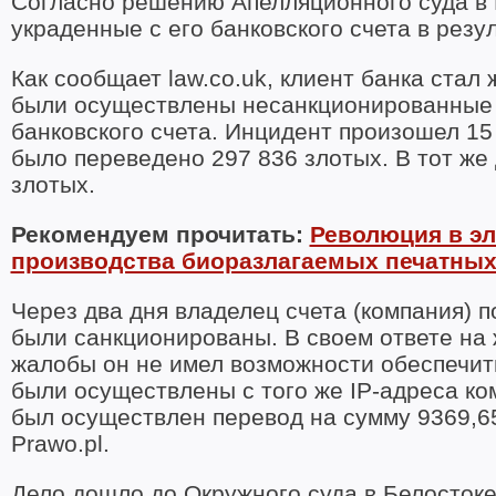
Согласно решению Апелляционного суда в Б
украденные с его банковского счета в резул
Как сообщает law.co.uk, клиент банка стал 
были осуществлены несанкционированные и
банковского счета. Инцидент произошел 15 
было переведено 297 836 злотых. В тот же 
злотых.
Рекомендуем прочитать:
Революция в эл
производства биоразлагаемых печатных
Через два дня владелец счета (компания) п
были санкционированы. В своем ответе на 
жалобы он не имел возможности обеспечить
были осуществлены с того же IP-адреса ко
был осуществлен перевод на сумму 9369,65
Prawo.pl.
Дело дошло до Окружного суда в Белостоке