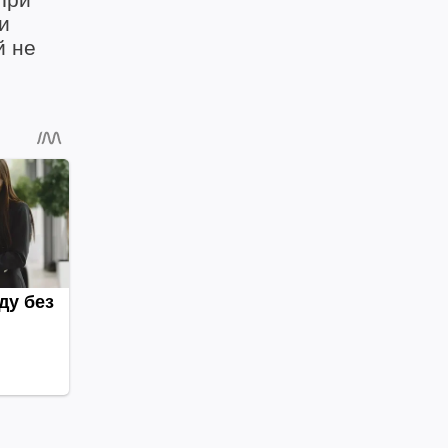
и
й не