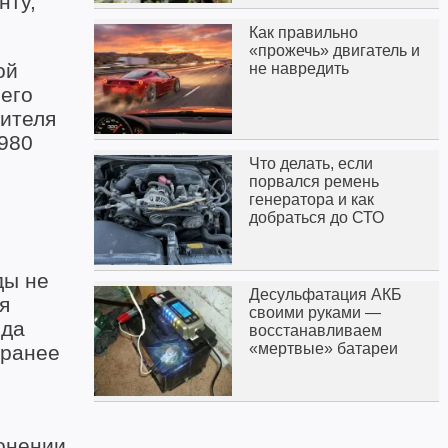
нту,
Как правильно
«прожечь» двигатель и
ой
не навредить
его
вителя
 980
Что делать, если
порвался ремень
генератора и как
добраться до СТО
ды не
Десульфатация АКБ
я
своими руками —
ода
восстанавливаем
«мертвые» батареи
 ранее
лонении