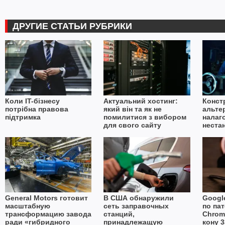
ДРУГИЕ СТАТЬИ РУБРИКИ
Коли IT-бізнесу
Актуальний хостинг:
Конст
потрібна правова
який він та як не
альте
підтримка
помилитися з вибором
налаг
для свого сайту
неста
в умо
імпор
General Motors готовит
В США обнаружили
Googl
масштабную
сеть заправочных
по пат
трансформацию завода
станций,
Chrom
ради «гибридного
принадлежащую
кону 3