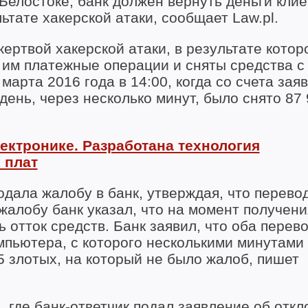
елостоке, банк должен вернуть деньги клие
ьтате хакерской атаки, сообщает Law.pl.
жертвой хакерской атаки, в результате котор
м платежные операции и сняты средства с 
марта 2016 года в 14:00, когда со счета зая
день, через несколько минут, было снято 87
ектронике. Разработана технология
 плат
одала жалобу в банк, утверждая, что перево
жалобу банк указал, что на момент получени
 отток средств. Банк заявил, что оба перев
мпьютера, с которого несколькими минутами
 злотых, на который не было жалоб, пишет
, где банк-ответчик подал заявление об отк