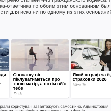
ка-ответчика по обоим этим основаниям был
сти для иска ни по одному из этих основани
ріали користувачі завантажують самостійно. Адміністрація
відає за достовірність викладених ними фактів.