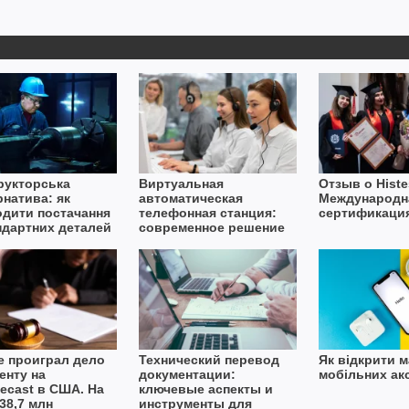
рукторська
Виртуальная
Отзыв о Histe
рнатива: як
автоматическая
Международн
одити постачання
телефонная станция:
сертификаци
ндартних деталей
современное решение
вах дефіциту
для бизнеса
ту
e проиграл дело
Технический перевод
Як відкрити м
енту на
документации:
мобільних ак
ecast в США. На
ключевые аспекты и
38,7 млн
инструменты для