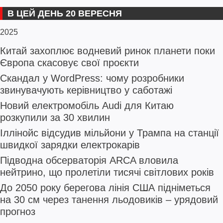
В ЦЕЙ ДЕНЬ 20 ВЕРЕСНЯ
2025
Китай захоплює водневий ринок планети поки
Європа скасовує свої проєкти
Скандал у WordPress: чому розробники
звинувачують керівництво у саботажі
Новий електромобіль Audi для Китаю
розкупили за 30 хвилин
Іллінойс відсудив мільйони у Трампа на станції
швидкої зарядки електрокарів
Підводна обсерваторія ARCA вловила
нейтрино, що пролетіли тисячі світлових років
До 2050 року берегова лінія США підніметься
на 30 см через танення льодовиків – урядовий
прогноз