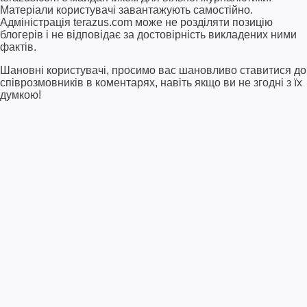
Матеріали користувачі завантажують самостійно.
Адміністрація terazus.com може не розділяти позицію
блогерів і не відповідає за достовірність викладених ними
фактів.
Шановні користувачі, просимо вас шановливо ставитися до
співрозмовників в коментарях, навіть якщо ви не згодні з їх
думкою!