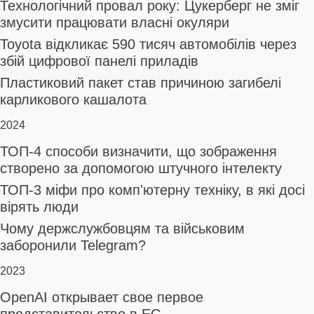
Технологічний провал року: Цукерберг не зміг
змусити працювати власні окуляри
Toyota відкликає 590 тисяч автомобілів через
збій цифрової панелі приладів
Пластиковий пакет став причиною загибелі
карликового кашалота
2024
ТОП-4 способи визначити, що зображення
створено за допомогою штучного інтелекту
ТОП-3 міфи про комп'ютерну техніку, в які досі
вірять люди
Чому держслужбовцям та військовим
заборонили Telegram?
2023
OpenAI открывает свое первое