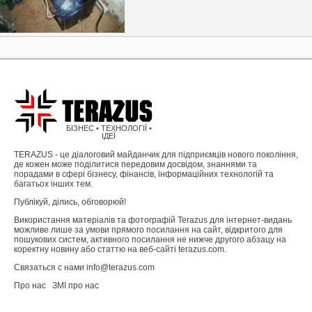
БІЗНЕС • ТЕХНОЛОГІЇ •
ІДЕЇ
TERAZUS - це діалоговий майданчик для підприємців нового покоління,
де кожен може поділитися передовим досвідом, знаннями та
порадами в сфері бізнесу, фінансів, інформаційних технологій та
багатьох інших тем.
Публікуй, ділись, обговорюй!
Використання матеріалів та фотографій Terazus для інтернет-видань
можливе лише за умови прямого посилання на сайт, відкритого для
пошукових систем, активного посилання не нижче другого абзацу на
коректну новину або статтю на веб-сайті terazus.com.
Связаться с нами info@terazus.com
Про нас
ЗМІ про нас