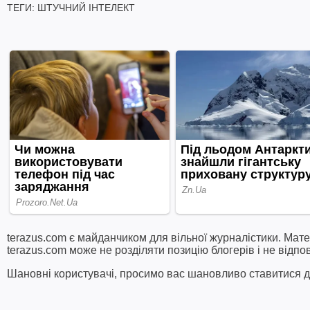
ТЕГИ:
ШТУЧНИЙ ІНТЕЛЕКТ
terazus.com є майданчиком для вільної журналістики. Мате
terazus.com може не розділяти позицію блогерів і не відпо
Шановні користувачі, просимо вас шановливо ставитися до 