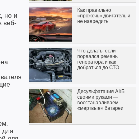
Как правильно
, но и
«прожечь» двигатель и
не навредить
 веб-
Что делать, если
порвался ремень
бна
генератора и как
добраться до СТО
,
ователя
щие
Десульфатация АКБ
своими руками —
восстанавливаем
«мертвые» батареи
ем.
 для
ой для