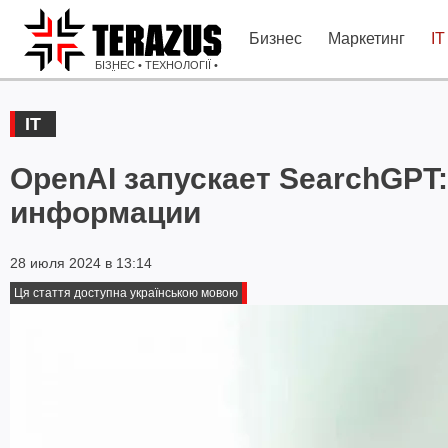
Бизнес
Маркетинг
IT
БІЗНЕС • ТЕХНОЛОГІЇ •
ІДЕЇ
IT
OpenAI запускает SearchGPT:
информации
28 июля 2024 в 13:14
Ця стаття доступна українською мовою