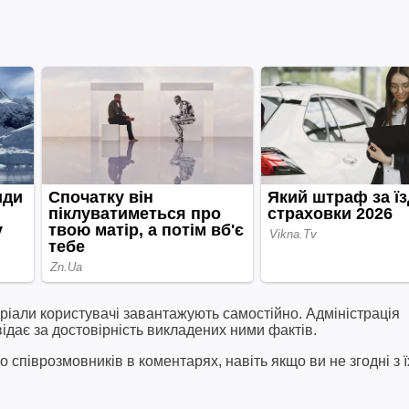
ріали користувачі завантажують самостійно. Адміністрація
відає за достовірність викладених ними фактів.
співрозмовників в коментарях, навіть якщо ви не згодні з ї