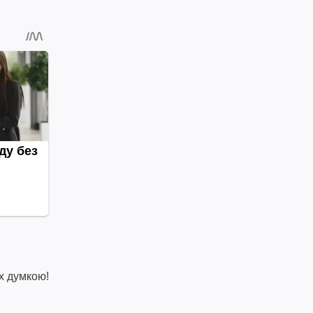
х думкою!