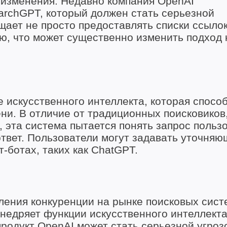
 изменения. Недавно компания OpenAI
archGPT, который должен стать серьезной
щает не просто предоставлять списки ссылок
, что может существенно изменить подход к
е искусственного интеллекта, которая спосо
ни. В отличие от традиционных поисковиков
, эта система пытается понять запрос польз
твет. Пользователи могут задавать уточняю
т-ботах, таких как ChatGPT.
ления конкуренции на рынке поисковых сист
 внедряет функции искусственного интеллекта
родукт OpenAI может стать серьезной угроз