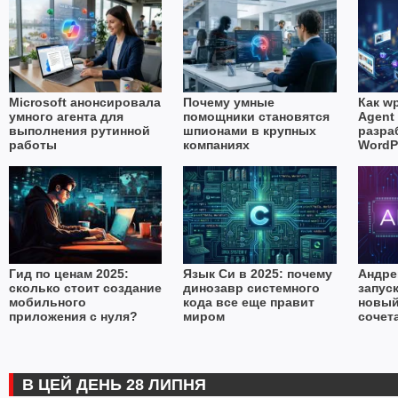
Microsoft анонсировала
Почему умные
Как wp
умного агента для
помощники становятся
Agent 
выполнения рутинной
шпионами в крупных
разра
работы
компаниях
WordP
Гид по ценам 2025:
Язык Си в 2025: почему
Андре
сколько стоит создание
динозавр системного
запуск
мобильного
кода все еще правит
новый
приложения с нуля?
миром
сочет
образ
В ЦЕЙ ДЕНЬ 28 ЛИПНЯ