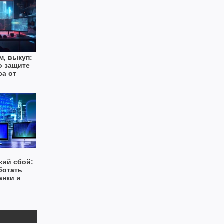
м, выкуп:
о защите
са от
кий сбой:
ботать
анки и