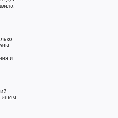
авила
олько
чены
ния и
кий
ы ищем