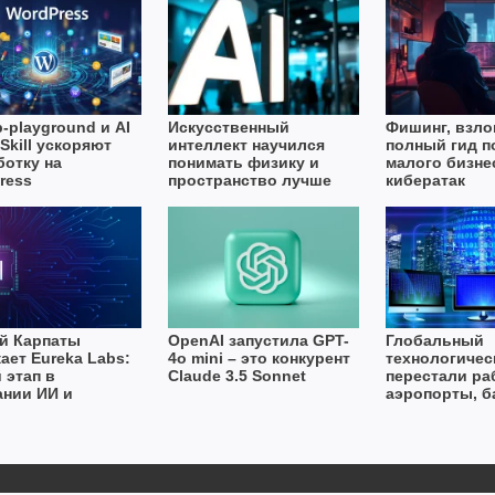
-playground и AI
Искусственный
Фишинг, взло
Skill ускоряют
интеллект научился
полный гид п
ботку на
понимать физику и
малого бизне
ress
пространство лучше
кибератак
людей
й Карпаты
OpenAI запустила GPT-
Глобальный
ает Eureka Labs:
4o mini – это конкурент
технологичес
 этап в
Claude 3.5 Sonnet
перестали ра
ании ИИ и
аэропорты, б
ования
медиа