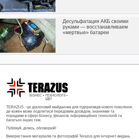
Десульфатация АКБ своими
руками — восстанавливаем
«мертвые» батареи
БІЗНЕС • ТЕХНОЛОГІЇ •
ІДЕЇ
TERAZUS - це діалоговий майданчик для підприємців нового покоління,
де кожен може поділитися передовим досвідом, знаннями та
порадами в сфері бізнесу, фінансів, інформаційних технологій та
багатьох інших тем.
Публікуй, ділись, обговорюй!
Використання матеріалів та фотографій Terazus для інтернет-видань