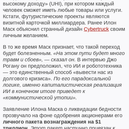
высокому доходу» (UHI), при котором каждый
человек сможет иметь любые товары или услуги.
Кстати, футуристические проекты являются
визитной карточкой миллиардера. Ранее Илон
Маск объяснил странный дизайн
Cybertruck
своим
личным желанием.
В то же время Маск признает, что такой переход
будет болезненным.
«На этом пути будет много
травм и сбоев», — сказал он.
В интервью Джо
Рогану он предположил, что ИИ и робототехника
— это единственный способ «вывести нас из
долгового кризиса».
По его парадоксальной
логике, именно капиталистическая реализация
ИИ в конечном итоге приведет к
«коммунистической утопии».
Заявление Илона Маска о ликвидации бедности
прозвучало на фоне одобрения акционерами его
личного пакета вознаграждения на $1
триллион
.
Этот пакет частично привязан к