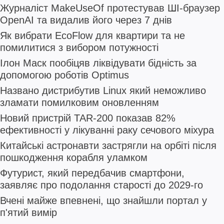
Журналіст MakeUseOf протестував ШІ-браузер
OpenAI та видалив його через 7 днів
Як вибрати EcoFlow для квартири та не
помилитися з вибором потужності
Ілон Маск пообіцяв ліквідувати бідність за
допомогою роботів Optimus
Названо дистрибутив Linux який неможливо
зламати помилковим оновленням
Новий пристрій TAR-200 показав 82%
ефективності у лікуванні раку сечового міхура
Китайські астронавти застрягли на орбіті після
пошкодження корабля уламком
Футурист, який передбачив смартфони,
заявляє про подолання старості до 2029-го
Вчені майже впевнені, що знайшли портал у
п'ятий вимір