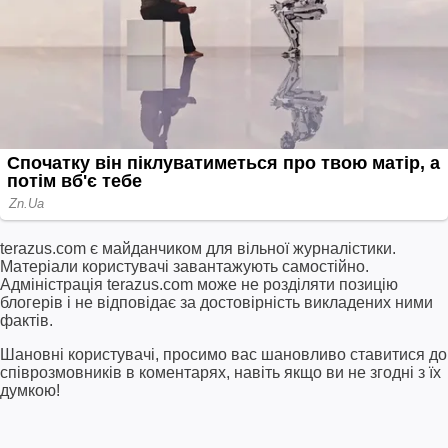
terazus.com є майданчиком для вільної журналістики.
Матеріали користувачі завантажують самостійно.
Адміністрація terazus.com може не розділяти позицію
блогерів і не відповідає за достовірність викладених ними
фактів.
Шановні користувачі, просимо вас шановливо ставитися до
співрозмовників в коментарях, навіть якщо ви не згодні з їх
думкою!