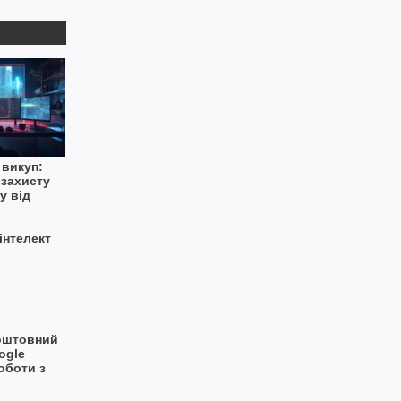
 викуп:
 захисту
у від
оштовний
ogle
оботи з