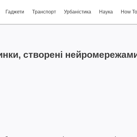
Гаджети
Транспорт
Урбаністика
Наука
How T
тинки, створені нейромережам