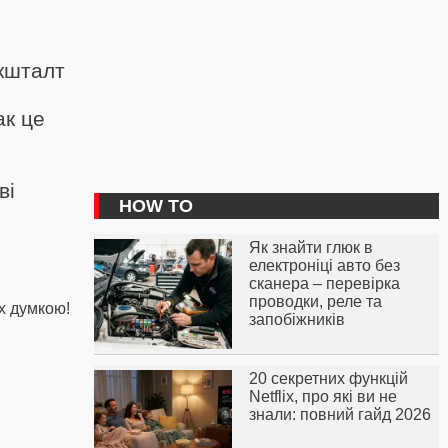
кшталт
ак це
ві
HOW TO
Як знайти глюк в
електроніці авто без
сканера – перевірка
проводки, реле та
х думкою!
запобіжників
20 секретних функцій
Netflix, про які ви не
знали: повний гайд 2026