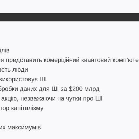
ілів
ія представить комерційний квантовий комп’юте
іють люди
використовує ШІ
обробки даних для ШІ за $200 млрд
 акцію, незважаючи на чутки про ШІ
ор капіталізму
вих максимумів