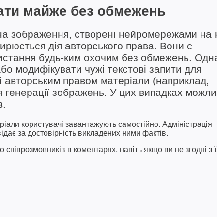
ати майже без обмежень
на зображення, створені нейромережами на 
ирюється дія авторського права. Вони є
истання будь-ким охочим без обмежень. Одн
бо модифікувати чужі текстові запити для
 авторським правом матеріали (наприклад,
ля генерації зображень. У цих випадках можли
в.
ріали користувачі завантажують самостійно. Адміністрація
відає за достовірність викладених ними фактів.
співрозмовників в коментарях, навіть якщо ви не згодні з ї