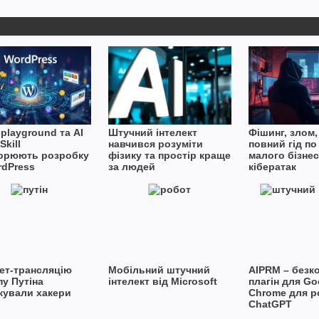
playground та AI
Штучний інтелект
Фішинг, злом,
Skill
навчився розуміти
повний гід по
орюють розробку
фізику та простір краще
малого бізнес
rdPress
за людей
кібератак
нет-трансляцію
Мобільний штучний
AIPRM – безк
пу Путіна
інтелект від Microsoft
плагін для Go
кували хакери
Chrome для р
ChatGPT