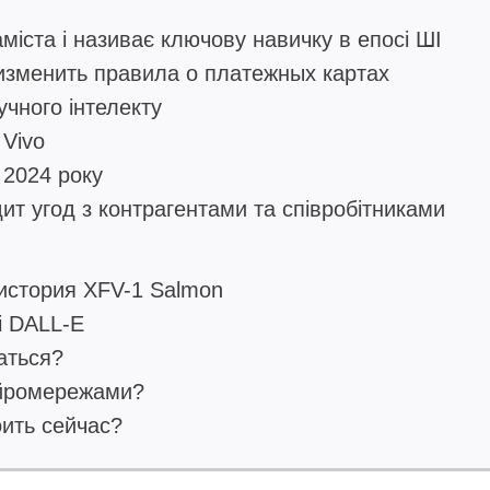
міста і називає ключову навичку в епосі ШІ
изменить правила о платежных картах
чного інтелекту
Vivo
 2024 року
дит угод з контрагентами та співробітниками
история XFV-1 Salmon
і DALL-E
аться?
ейромережами?
ить сейчас?