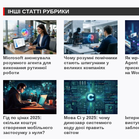
ІНШІ СТАТТІ РУБРИКИ
Microsoft анонсувала
Чому розумні помічники
Як wp-
розумного агента для
стають шпигунами у
Agent 
виконання рутинної
великих компаніях
приск
роботи
на Wo
Гід по цінах 2025:
Мова Сі у 2025: чому
Інтер
скільки коштує
динозавр системного
висту
створення мобільного
коду досі править
забло
застосунку з нуля?
світом