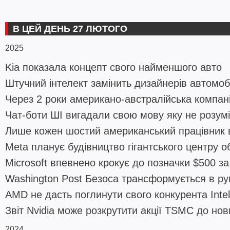
В ЦЕЙ ДЕНЬ 27 ЛЮТОГО
2025
Kia показала концепт свого найменшого авто
Штучний інтелект замінить дизайнерів автомоб
Через 2 роки американо-австралійська компан
Чат-боти ШІ вигадали свою мову яку не розум
Лише кожен шостий американський працівник 
Meta планує будівництво гігантського центру 
Microsoft впевнено крокує до позначки $500 за
Washington Post Безоса трансформується в руп
AMD не дасть поглинути свого конкурента Intel
Звіт Nvidia може розкрутити акції TSMC до но
2024