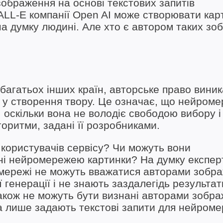
ображення на основі текстових запитів
DALL-E компанії Open AI може створювати кар
ь на думку людині. Але хто є автором таких з
багатьох інших країн, авторське право виник
и у створення твору. Це означає, що нейром
оскільки вона не володіє свободою вибору і
ритми, задані її розробниками.
користувачів сервісу? Чи можуть вони
ні нейромережею картинки? На думку експерт
ромережі не можуть вважатися авторами зобр
 генерації і не знають заздалегідь результат
акож не можуть бути визнані авторами зобра
 а лише задають текстові запити для нейроме