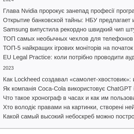
Глава Nvidia пророкує занепад професії програ
Открытие банковской тайны: НБУ предлагает 
Samsung випустила рекордно швидкий чип шту
ТОП самых необычных чехлов для телефонов 
ТОП-5 найкращих ігрових моніторів на початок
EU Legal Practice: коли потрібно проводити ау
2023
Как Lockheed создавал «самолет-хвостовик»: 
Як компанія Coca-Cola використовує ChatGPT 
Что такое хронограф в часах и как им пользов
Хто володіє правами на картинки, створені н
Какой самый высокий небоскреб можно постро