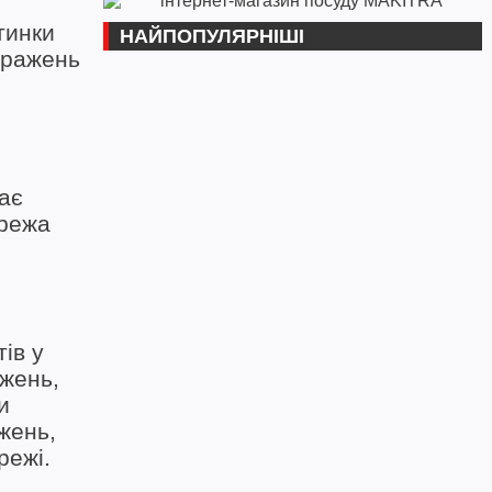
тинки
НАЙПОПУЛЯРНІШІ
ображень
ає
ережа
ів у
ажень,
и
жень,
режі.