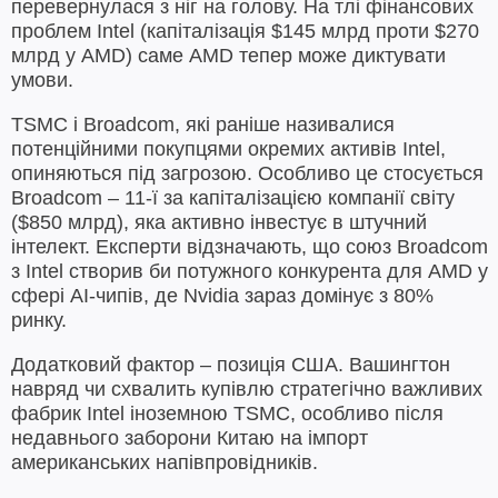
перевернулася з ніг на голову. На тлі фінансових
проблем Intel (капіталізація $145 млрд проти $270
млрд у AMD) саме AMD тепер може диктувати
умови.
TSMC і Broadcom, які раніше називалися
потенційними покупцями окремих активів Intel,
опиняються під загрозою. Особливо це стосується
Broadcom – 11-ї за капіталізацією компанії світу
($850 млрд), яка активно інвестує в штучний
інтелект. Експерти відзначають, що союз Broadcom
з Intel створив би потужного конкурента для AMD у
сфері AI-чипів, де Nvidia зараз домінує з 80%
ринку.
Додатковий фактор – позиція США. Вашингтон
навряд чи схвалить купівлю стратегічно важливих
фабрик Intel іноземною TSMC, особливо після
недавнього заборони Китаю на імпорт
американських напівпровідників.