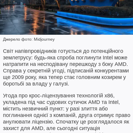
Джерело фото: Midjourney
Світ напівпровідників готується до потенційного
землетрусу: будь-яка спроба поглинути Intel може
натрапити на несподівану перешкоду з боку AMD.
Справа у секретній угоді, підписаній конкурентами
ще 2009 року, яка тепер стає головним козирем у
боротьбі за владу у галузі.
Угода про крос-ліцензування технологій x86,
укладена під час судових сутичок AMD та Intel,
містить незвичний пункт: у разі злиття або
поглинання однієї з компаній, друга отримує право
анулювати ліцензію. Спочатку це розглядалося як
захист для AMD, але сьогодні ситуація