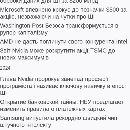
обробки даних для ШІ за $200 млрд
Microsoft впевнено крокує до позначки $500 за
акцію, незважаючи на чутки про ШІ
Washington Post Безоса трансформується в
рупор капіталізму
AMD не дасть поглинути свого конкурента Intel
Звіт Nvidia може розкрутити акції TSMC до
нових максимумів
2024
Глава Nvidia пророкує занепад професії
програміста і називає ключову навичку в епосі
ШІ
Открытие банковской тайны: НБУ предлагает
изменить правила о платежных картах
Samsung випустила рекордно швидкий чип
штучного інтелекту