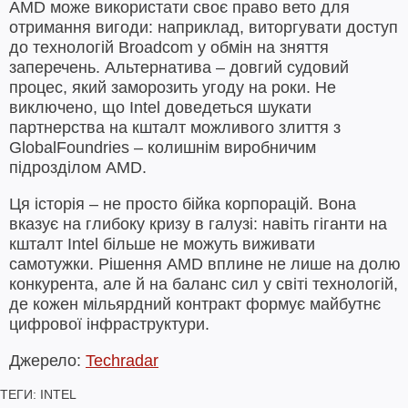
AMD може використати своє право вето для
отримання вигоди: наприклад, виторгувати доступ
до технологій Broadcom у обмін на зняття
заперечень. Альтернатива – довгий судовий
процес, який заморозить угоду на роки. Не
виключено, що Intel доведеться шукати
партнерства на кшталт можливого злиття з
GlobalFoundries – колишнім виробничим
підрозділом AMD.
Ця історія – не просто бійка корпорацій. Вона
вказує на глибоку кризу в галузі: навіть гіганти на
кшталт Intel більше не можуть виживати
самотужки. Рішення AMD вплине не лише на долю
конкурента, але й на баланс сил у світі технологій,
де кожен мільярдний контракт формує майбутнє
цифрової інфраструктури.
Джерело:
Techradar
ТЕГИ:
INTEL