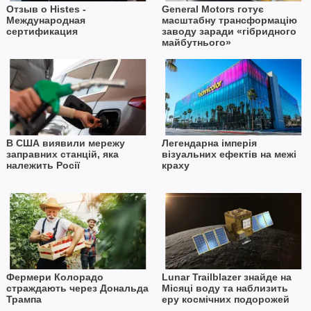
Отзыв о Histes -
General Motors готує
Международная
масштабну трансформацію
сертификация
заводу заради «гібридного
майбутнього»
В США виявили мережу
Легендарна імперія
заправних станцій, яка
візуальних ефектів на межі
належить Росії
краху
Фермери Колорадо
Lunar Trailblazer знайде на
страждають через Дональда
Місяці воду та наблизить
Трампа
еру космічних подорожей