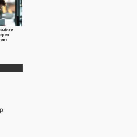
амісти
ерез
лект
р