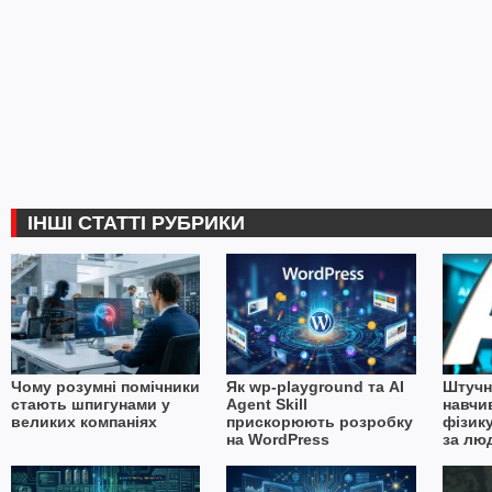
ІНШІ СТАТТІ РУБРИКИ
Чому розумні помічники
Як wp-playground та AI
Штучн
стають шпигунами у
Agent Skill
навчи
великих компаніях
прискорюють розробку
фізику
на WordPress
за лю