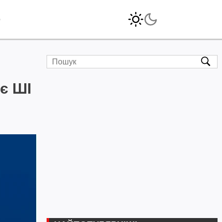
o
є ШІ