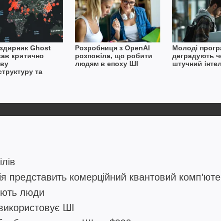
-здирник Ghost
Розробниця з OpenAI
Молоді прогр
вав критично
розповіла, що робити
деградують ч
ву
людям в епоху ШІ
штучний інте
структуру та
иємства в більш
 країнах
ілів
ія представить комерційний квантовий комп’юте
іють люди
використовує ШІ