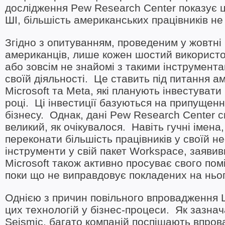
дослідження Pew Research Center показує ці
ШІ, більшість американських працівників не
Згідно з опитуванням, проведеним у жовтні
американців, лише кожен шостий використов
або зовсім не знайомі з такими інструмента
своїй діяльності. Це ставить під питання ам
Microsoft та Meta, які планують інвестувати
році. Ці інвестиції базуються на припущенн
бізнесу. Однак, дані Pew Research Center с
великий, як очікувалося. Навіть гучні імена,
переконати більшість працівників у своїй не
інструменти у свій пакет Workspace, заявив
Microsoft також активно просуває свого помі
поки що не виправдовує покладених на ньог
Однією з причин повільного впровадження ШІ 
цих технологій у бізнес-процеси. Як зазнач
Seismic, багато компаній поспішають впров