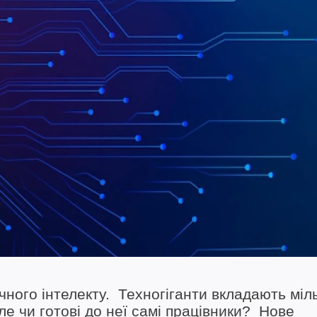
чного інтелекту. Техногіганти вкладають міл
е чи готові до неї самі працівники? Нове