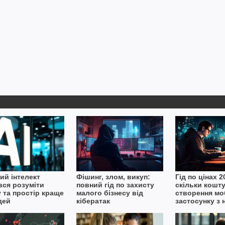
ий інтелект
Фішинг, злом, викуп:
Гід по цінах 2
вся розуміти
повний гід по захисту
скільки кошт
 та простір краще
малого бізнесу від
створення мо
дей
кібератак
застосунку з 