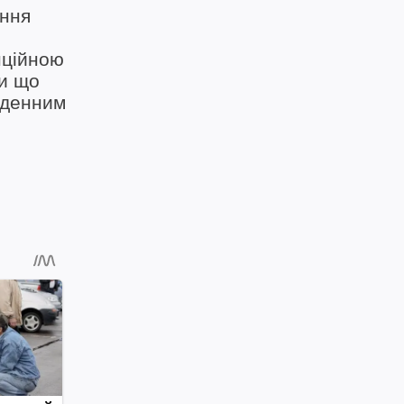
ання
нційною
и що
кденним