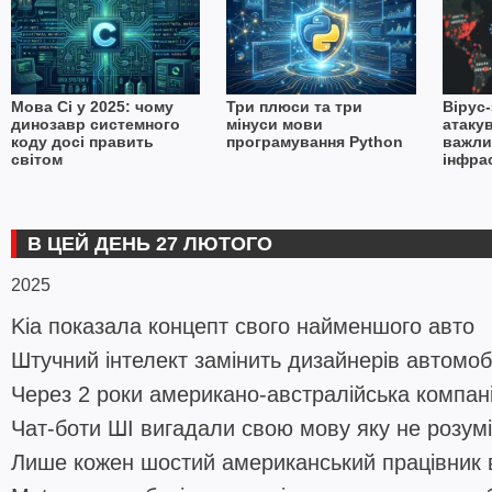
Мова Сі у 2025: чому
Три плюси та три
Вірус
динозавр системного
мінуси мови
атаку
коду досі править
програмування Python
важли
світом
інфра
підпр
ніж 70
В ЦЕЙ ДЕНЬ 27 ЛЮТОГО
2025
Kia показала концепт свого найменшого авто
Штучний інтелект замінить дизайнерів автомоб
Через 2 роки американо-австралійська компан
Чат-боти ШІ вигадали свою мову яку не розум
Лише кожен шостий американський працівник 