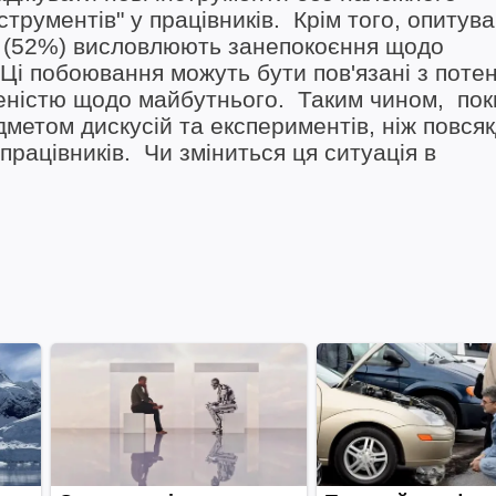
струментів" у працівників. Крім того, опитув
в (52%) висловлюють занепокоєння щодо
 Ці побоювання можуть бути пов'язані з поте
еністю щодо майбутнього. Таким чином, пок
метом дискусій та експериментів, ніж повся
рацівників. Чи зміниться ця ситуація в