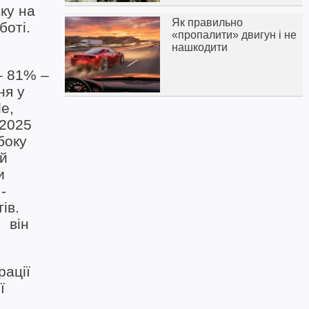
ку на
Як правильно
боті.
«пропалити» двигун і не
нашкодити
– 81% –
ня у
e,
 2025
боку
ий
и
-
ів.
, він
рації
ї