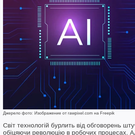
Джерело фото: Изображение от rawpixel.com на Freepik
Світ технологій бурлить від обговорень шту
обіцяючи революцію в робочих процесах. Ал