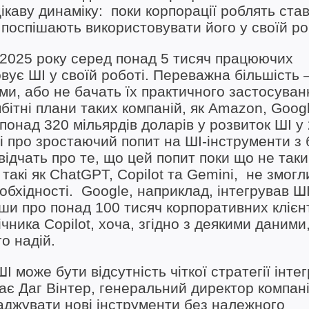
каву динаміку: поки корпорації роблять став
 поспішають використовувати його у своїй ро
 2025 року серед понад 5 тисяч працюючих
ує ШІ у своїй роботі. Переважна більшість 
ми, або не бачать їх практичного застосуван
бітні плани таких компаній, як Amazon, Googl
 понад 320 мільярдів доларів у розвиток ШІ у
і про зростаючий попит на ШІ-інструменти з 
відчать про те, що цей попит поки що не так
 такі як ChatGPT, Copilot та Gemini, не змогл
обхідності. Google, наприклад, інтегрував ШІ
ши про понад 100 тисяч корпоративних клієнт
чника Copilot, хоча, згідно з деякими даними
о надій.
може бути відсутність чіткої стратегії інтег
ає Даг Вінтер, генеральний директор компані
аджувати нові інструменти без належного