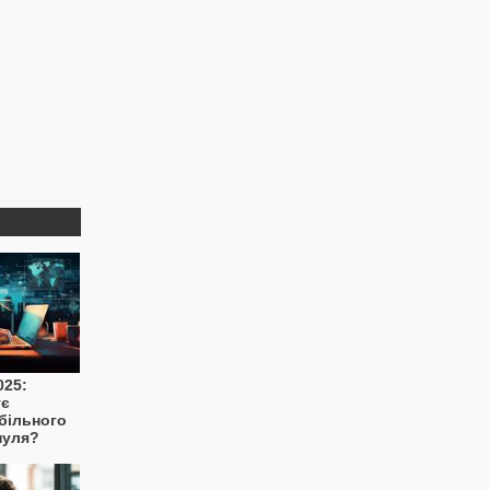
025:
ує
більного
нуля?