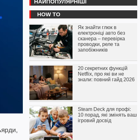
НАЙПОПУЛЯРНІШІ
HOW TO
Як знайти глюк в
електроніці авто без
сканера – перевірка
проводки, реле та
запобіжників
20 секретних функцій
Netflix, про які ви не
знали: повний гайд 2026
Steam Deck для профі:
10 порад, які змінять ваш
ігровий досвід
ьярди,