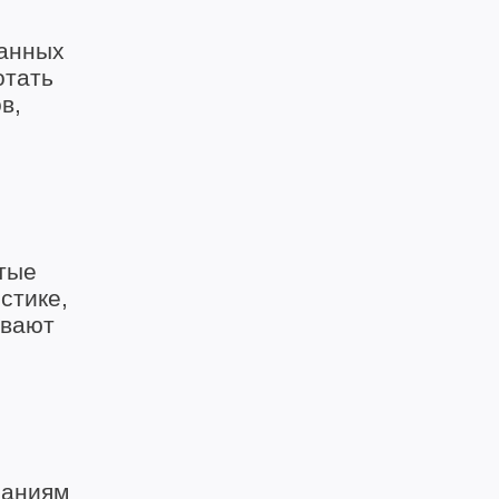
ванных
отать
в,
тые
стике,
ивают
паниям