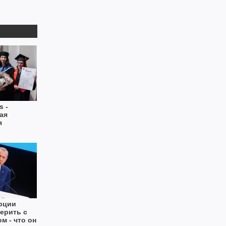
s -
ая
я
рции
нерить с
м - что он