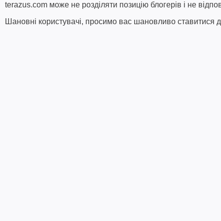
terazus.com може не розділяти позицію блогерів і не відпо
Шановні користувачі, просимо вас шановливо ставитися до 