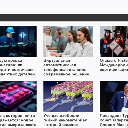
рукторська
Виртуальная
Отзыв о Histe
рнатива: як
автоматическая
Международн
одити постачання
телефонная станция:
сертификаци
ндартних деталей
современное решение
вах дефіциту
для бизнеса
ту
ея, которая почти
Ученые изобрели
Президент Ту
зряжается: новое
гибкий наноматериал,
хочет запарт
тие американских
который изменит
Илоном Маско