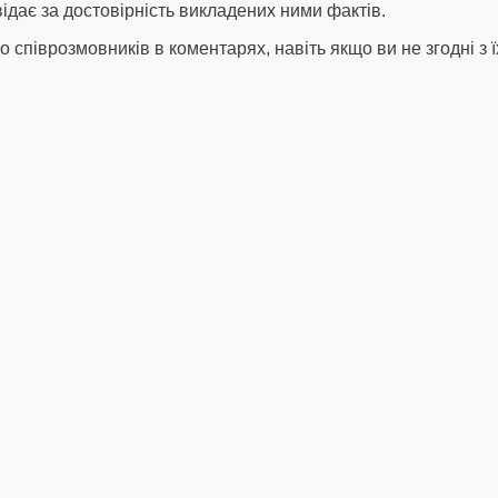
відає за достовірність викладених ними фактів.
співрозмовників в коментарях, навіть якщо ви не згодні з ї