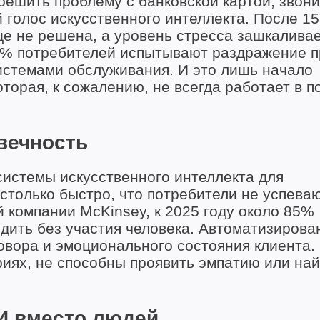
решить проблему с банковской картой, звони
голос искусственного интеллекта. После 15
е не решена, а уровень стресса зашкаливае
7% потребителей испытывают раздражение п
стемами обслуживания. И это лишь начало
торая, к сожалению, не всегда работает в п
вечность
истемы искусственного интеллекта для
столько быстро, что потребители не успева
 компании McKinsey, к 2025 году около 85%
дить без участия человека. Автоматизиров
овора и эмоционального состояния клиента.
иях, не способны проявить эмпатию или най
И вместо людей