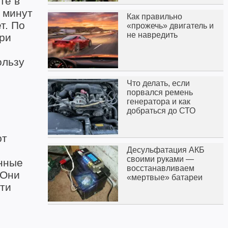
те в
 минут
Как правильно
т. По
«прожечь» двигатель и
не навредить
ри
ользу
Что делать, если
порвался ремень
генератора и как
добраться до СТО
ют
Десульфатация АКБ
своими руками —
анные
восстанавливаем
 Они
«мертвые» батареи
ти