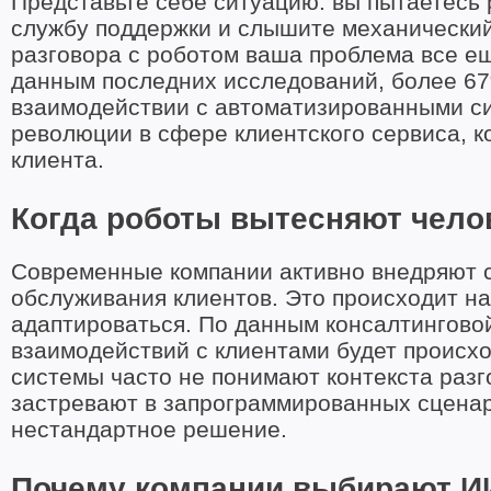
Представьте себе ситуацию: вы пытаетесь 
службу поддержки и слышите механический 
разговора с роботом ваша проблема все ещ
данным последних исследований, более 6
взаимодействии с автоматизированными си
революции в сфере клиентского сервиса, ко
клиента.
Когда роботы вытесняют чело
Современные компании активно внедряют с
обслуживания клиентов. Это происходит на
адаптироваться. По данным консалтинговой
взаимодействий с клиентами будет происхо
системы часто не понимают контекста разг
застревают в запрограммированных сценар
нестандартное решение.
Почему компании выбирают И