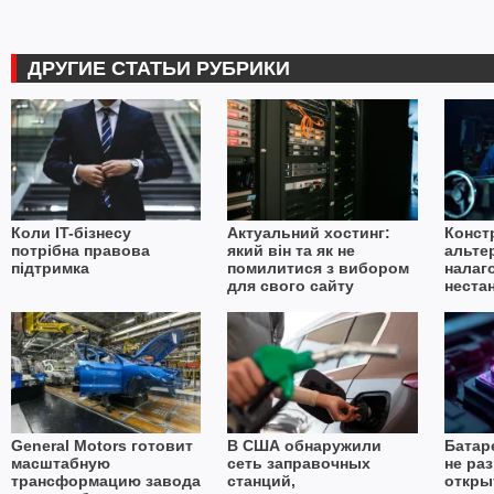
ДРУГИЕ СТАТЬИ РУБРИКИ
Коли IT-бізнесу
Актуальний хостинг:
Конст
потрібна правова
який він та як не
альте
підтримка
помилитися з вибором
налаг
для свого сайту
неста
в умо
імпор
General Motors готовит
В США обнаружили
Батар
масштабную
сеть заправочных
не ра
трансформацию завода
станций,
откры