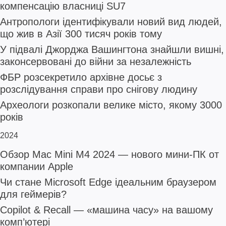
компенсацію власниці SU7
Антропологи ідентифікували новий вид людей,
що жив в Азії 300 тисяч років тому
У підвалі Джорджа Вашингтона знайшли вишні,
законсервовані до війни за незалежність
ФБР розсекретило архівне досьє з
розслідування справи про снігову людину
Археологи розкопали велике місто, якому 3000
років
2024
Обзор Mac Mini M4 2024 — нового мини-ПК от
компании Apple
Чи стане Microsoft Edge ідеальним браузером
для геймерів?
Copilot & Recall — «машина часу» на вашому
комп’ютері