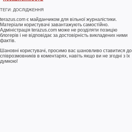
ТЕГИ:
ДОСЛІДЖЕННЯ
terazus.com є майданчиком для вільної журналістики.
Матеріали користувачі завантажують самостійно.
Адміністрація terazus.com може не розділяти позицію
блогерів і не відповідає за достовірність викладених ними
фактів.
Шановні користувачі, просимо вас шановливо ставитися до
співрозмовників в коментарях, навіть якщо ви не згодні з їх
думкою!