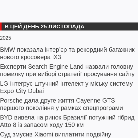
В ЦЕЙ ДЕНЬ 25 ЛИСТОПАДА
2025
BMW показала інтер’єр та рекордний багажник
нового кросовера iX3
Експерти Search Engine Land назвали головну
помилку при виборі стратегії просування сайту
LG інтегрує штучний інтелект у міську систему
Expo City Dubai
Porsche дала друге життя Cayenne GTS
першого покоління у рамках спецпрограми
BYD вивела на ринок Бразилії потужний гібрид
Atto 8 із запасом ходу 150 км
Суд змусив Xiaomi виплатити подвійну