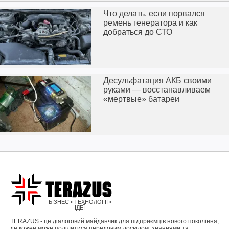
Что делать, если порвался
ремень генератора и как
добраться до СТО
Десульфатация АКБ своими
руками — восстанавливаем
«мертвые» батареи
БІЗНЕС • ТЕХНОЛОГІЇ •
ІДЕЇ
TERAZUS - це діалоговий майданчик для підприємців нового покоління,
де кожен може поділитися передовим досвідом, знаннями та