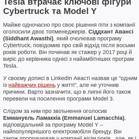
Tesla втрачає ключові фігури
Cybertruck та Model Y
Майже одночасно про своє рішення піти з компанії
оголосили двоє топменеджерів.
Сіддхант Авансі
(
Siddhant Awasthi
)
, який очолював програму
Cybertruck, повідомив про свій відхід після восьми
років роботи. Він починав як стажер у 2017 році й
виріс до керівника однієї з найамбітніших програм
Tesla.
У своєму дописі в LinkedIn Авасті назвав це "одним
із
найважчих рішень
у житті", але не уточнив
причини. Варто зазначити, що в липні його також
перевели на посилення програми Model 3.
Слідом за ним про звільнення оголосив
Еммануель Ламаккіа (
Emmanuel
Lamacchia
)
,
відповідальний за програму Model Y –
найпопулярнішого електромобіля бренду. Він
також пропрацював у компанії вісім років , але, як і