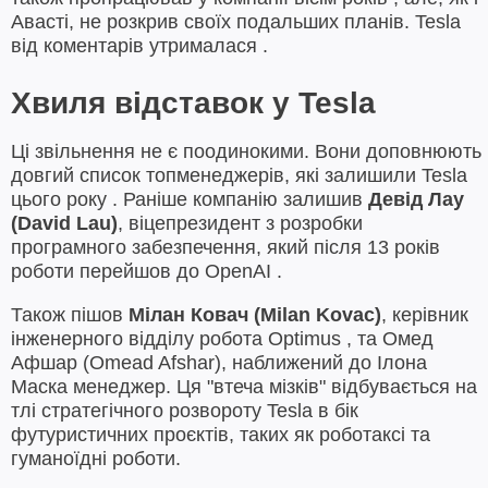
Авасті, не розкрив своїх подальших планів. Tesla
від коментарів утрималася .
Хвиля відставок у Tesla
Ці звільнення не є поодинокими. Вони доповнюють
довгий список топменеджерів, які залишили Tesla
цього року . Раніше компанію залишив
Девід Лау
(
David Lau
)
, віцепрезидент з розробки
програмного забезпечення, який після 13 років
роботи перейшов до OpenAI .
Також пішов
Мілан Ковач (
Milan
Kovac
)
, керівник
інженерного відділу робота Optimus , та Омед
Афшар (Omead Afshar), наближений до Ілона
Маска менеджер. Ця "втеча мізків" відбувається на
тлі стратегічного розвороту Tesla в бік
футуристичних проєктів, таких як роботаксі та
гуманоїдні роботи.