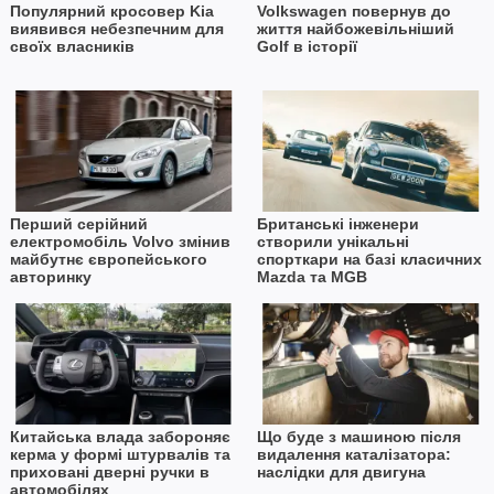
Популярний кросовер Kia
Volkswagen повернув до
виявився небезпечним для
життя найбожевільніший
своїх власників
Golf в історії
Перший серійний
Британські інженери
електромобіль Volvo змінив
створили унікальні
майбутнє європейського
спорткари на базі класичних
авторинку
Mazda та MGB
Китайська влада забороняє
Що буде з машиною після
керма у формі штурвалів та
видалення каталізатора:
приховані дверні ручки в
наслідки для двигуна
автомобілях