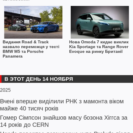
Видання Road & Track
Нова Omoda 7 кидає виклик
назвало переможця у тесті
Kia Sportage та Range Rover
BMW M5 та Porsche
Evoque на ринку Британії
Panamera
В ЭТОТ ДЕНЬ 14 НОЯБРЯ
2025
Вчені вперше виділили РНК з мамонта віком
майже 40 тисяч років
Гомер Сімпсон знайшов масу бозона Хіггса за
14 років до CERN