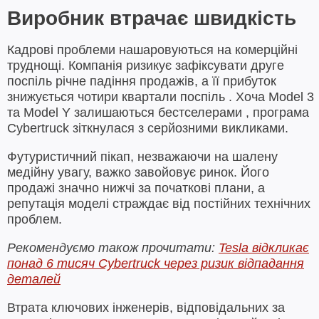
Виробник втрачає швидкість
Кадрові проблеми нашаровуються на комерційні
труднощі. Компанія ризикує зафіксувати друге
поспіль річне падіння продажів, а її прибуток
знижується чотири квартали поспіль . Хоча Model 3
та Model Y залишаються бестселерами , програма
Cybertruck зіткнулася з серйозними викликами.
Футуристичний пікап, незважаючи на шалену
медійну увагу, важко завойовує ринок. Його
продажі значно нижчі за початкові плани, а
репутація моделі страждає від постійних технічних
проблем.
Рекомендуємо також прочитати:
Tesla відкликає
понад 6 тисяч Cybertruck через ризик відпадання
деталей
Втрата ключових інженерів, відповідальних за