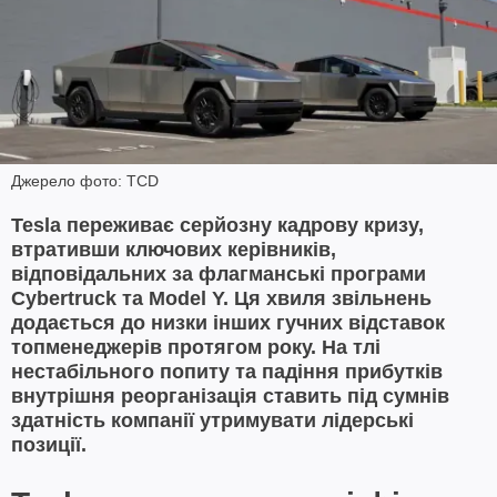
Джерело фото: TCD
Tesla переживає серйозну кадрову кризу,
втративши ключових керівників,
відповідальних за флагманські програми
Cybertruck та Model Y. Ця хвиля звільнень
додається до низки інших гучних відставок
топменеджерів протягом року. На тлі
нестабільного попиту та падіння прибутків
внутрішня реорганізація ставить під сумнів
здатність компанії утримувати лідерські
позиції.