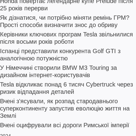
Honda повертає легендарне купе Prelude після
25 років перерви
Як дізнатися, чи потрібно міняти ремінь ГРМ?
Прості способи визначити знос до обриву
Керівники ключових програм Tesla звільнилися
після восьми років роботи
Іспанці представили конкурента Golf GTI з
аналогічною потужністю
У Німеччині створили BMW M3 Touring за
дизайном інтернет-користувачів
Tesla відкликає понад 6 тисяч Cybertruck через
ризик відпадання деталей
Вчені з'ясували, як розпад стародавнього
суперконтиненту запустив еволюцію життя на
Землі
Вчені оцифрували всі дороги Римської імперії