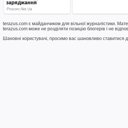
terazus.com є майданчиком для вільної журналістики. Мате
terazus.com може не розділяти позицію блогерів і не відпо
Шановні користувачі, просимо вас шановливо ставитися до 