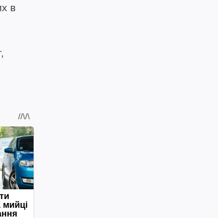
х в
,