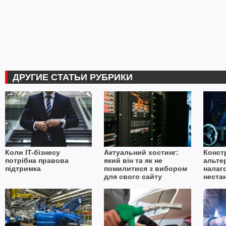
ДРУГИЕ СТАТЬИ РУБРИКИ
Коли IT-бізнесу
Актуальний хостинг:
Конст
потрібна правова
який він та як не
альте
підтримка
помилитися з вибором
налаг
для свого сайту
неста
в умо
імпор