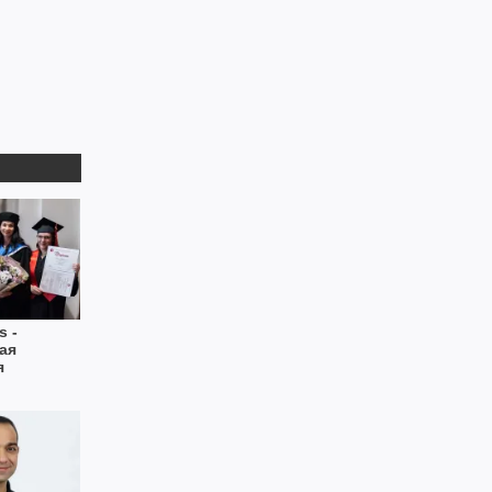
s -
ая
я