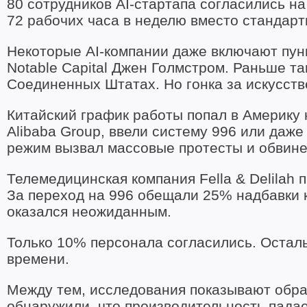
80 сотрудников AI-стартапа согласились н
72 рабочих часа в неделю вместо стандарт
Некоторые AI-компании даже включают пунк
Notable Capital Джен Голмстром. Раньше т
Соединенных Штатах. Но гонка за искусств
Китайский график работы попал в Америку 
Alibaba Group, ввели систему 996 или даж
режим вызвал массовые протесты и обвине
Телемедицинская компания Fella & Delilah
За переход на 996 обещали 25% надбавки к
оказался неожиданным.
Только 10% персонала согласились. Осталь
времени.
Между тем, исследования показывают обр
обнаружили, что производительность падае