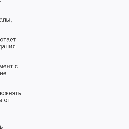
апы,
отает
здания
мент с
вие
ложнять
в от
ь