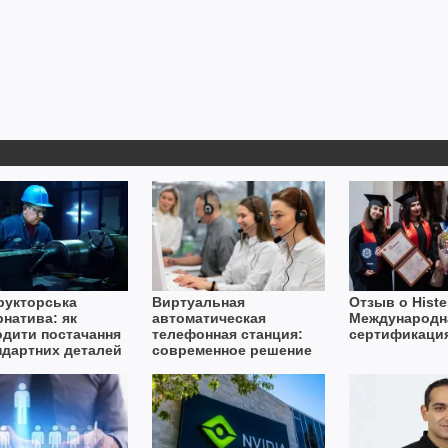
рукторська
Виртуальная
Отзыв о Histe
рнатива: як
автоматическая
Международн
одити постачання
телефонная станция:
сертификаци
ндартних деталей
современное решение
вах дефіциту
для бизнеса
ту