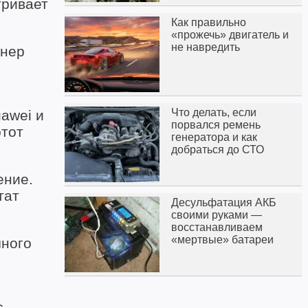
тривает
.
Как правильно
«прожечь» двигатель и
не навредить
тнер
Что делать, если
awei и
порвался ремень
этот
генератора и как
добраться до СТО
ение.
тат
Десульфатация АКБ
своими руками —
восстанавливаем
«мертвые» батареи
чного
с