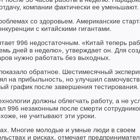
 отдачу, компании фактически ее уменьшают.
роблемах со здоровьем. Американские старт
онкуренции с китайскими гигантами.
тает 996 недостаточным. «Китай теперь раб
емь дней в неделю», утверждает он. Для со
ров нужно работать без выходных.
 показало обратное. Шестимесячный экспери
ял на прибыльность, но улучшил самочувст
вый график после завершения тестирования.
ехнологии должны облегчать работу, а не ус
нал 996 незаконным после смерти сотруднико
хоже, не учитывают эти уроки.
ах. Многие молодые и умные люди в своем
льствах и рисках, отмечает предпринимател