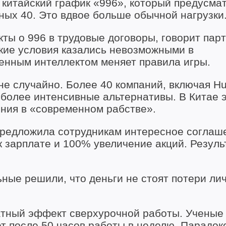
а китайский график «996», который предусма
ных 40. Это вдвое больше обычной нагрузки
ты о 996 в трудовые договоры, говорит пар
акие условия казались невозможными в
енным интеллектом меняет правила игры.
не случайно. Более 40 компаний, включая Hu
е более интенсивные альтернативы. В Китае 
ния в «современном рабстве».
 предложила сотрудникам интересное соглаш
 зарплате и 100% увеличение акций. Резуль
ные решили, что деньги не стоят потери ли
атный эффект сверхурочной работы. Ученые
т после 50 часов работы в неделю. Парадок