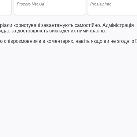
ріали користувачі завантажують самостійно. Адміністрація
відає за достовірність викладених ними фактів.
співрозмовників в коментарях, навіть якщо ви не згодні з ї